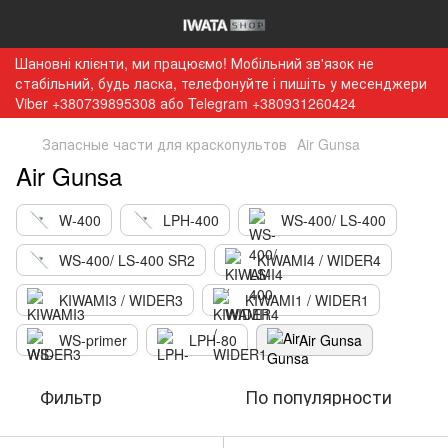
Шановні клієнти, ми працюємо! Мобільний зв'язок не
стабільний, будь ласка, телефонуйте і пишіть у месенджери
Viber +380739895308 або Telegram +380931260424
Запасные части для краскопультов
Air Gunsa
Air Gunsa
W-400
LPH-400
WS-400/ LS-400
WS-400/ LS-400 SR2
KIWAMI4 / WIDER4
KIWAMI3 / WIDER3
KIWAMI1 / WIDER1
WS-primer
LPH-80
Air Gunsa
Фильтр
По популярности