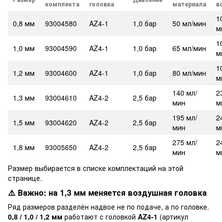
комплекта
головка
материала
в
1
0,8 мм
93004580
AZ4-1
1,0 бар
50 мл/мин
м
1
1,0 мм
93004590
AZ4-1
1,0 бар
65 мл/мин
м
1
1,2 мм
93004600
AZ4-1
1,0 бар
80 мл/мин
м
140 мл/
2
1,3 мм
93004610
AZ4-2
2,5 бар
мин
м
195 мл/
2
1,5 мм
93004620
AZ4-2
2,5 бар
мин
м
275 мл/
2
1,8 мм
93005650
AZ4-2
2,5 бар
мин
м
Размер выбирается в списке комплектаций на этой
странице.
⚠️ Важно: на 1,3 мм меняется воздушная головка
Ряд размеров разделён надвое не по подаче, а по головке.
0,8 / 1,0 / 1,2 мм
работают с головкой
AZ4-1
(артикул