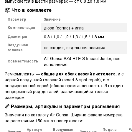
выпускается в шести размерах — от 0,8 до 1,8 мм.
📦 Что в комплекте
Параметр
Значение
Комплектация
дюза (сопло) + игла
Диаметры
0,8 / 1,0 / 1,2 / 1,3 / 1,5 / 1,8 мм
Воздушная
не входит, отдельная позиция
головка
Air Gunsa AZ4 HTE-S Impact Junior, все
Совместимость
исполнения
Ремкомплекты —
общие для обеих версий пистолета
, и с
чёрной воздушной головкой (smart & spot repair), и с
анодированной серой (общая промышленность). Это один
непрерывный ряд деталей, различающийся только
размером.
📏 Размеры, артикулы и параметры распыления
Значения по каталогу Air Gunsa. Ширина факела измерена
на расстоянии 150 мм от поверхности:
Артикул
Воздушная
Подача
Р
Размер
Давление