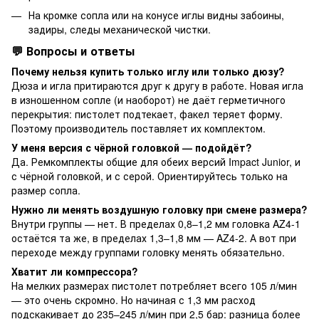
На кромке сопла или на конусе иглы видны забоины,
задиры, следы механической чистки.
💬 Вопросы и ответы
Почему нельзя купить только иглу или только дюзу?
Дюза и игла притираются друг к другу в работе. Новая игла
в изношенном сопле (и наоборот) не даёт герметичного
перекрытия: пистолет подтекает, факел теряет форму.
Поэтому производитель поставляет их комплектом.
У меня версия с чёрной головкой — подойдёт?
Да. Ремкомплекты общие для обеих версий Impact Junior, и
с чёрной головкой, и с серой. Ориентируйтесь только на
размер сопла.
Нужно ли менять воздушную головку при смене размера?
Внутри группы — нет. В пределах 0,8–1,2 мм головка AZ4-1
остаётся та же, в пределах 1,3–1,8 мм — AZ4-2. А вот при
переходе между группами головку менять обязательно.
Хватит ли компрессора?
На мелких размерах пистолет потребляет всего 105 л/мин
— это очень скромно. Но начиная с 1,3 мм расход
подскакивает до 235–245 л/мин при 2,5 бар: разница более