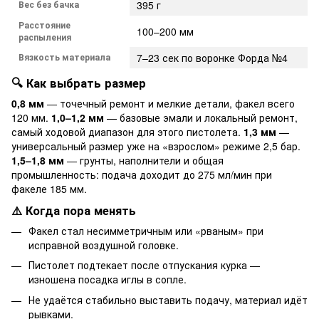
Вес без бачка
395 г
Расстояние
100–200 мм
распыления
Вязкость материала
7–23 сек по воронке Форда №4
🔍 Как выбрать размер
0,8 мм
— точечный ремонт и мелкие детали, факел всего
120 мм.
1,0–1,2 мм
— базовые эмали и локальный ремонт,
самый ходовой диапазон для этого пистолета.
1,3 мм
—
универсальный размер уже на «взрослом» режиме 2,5 бар.
1,5–1,8 мм
— грунты, наполнители и общая
промышленность: подача доходит до 275 мл/мин при
факеле 185 мм.
⚠️ Когда пора менять
Факел стал несимметричным или «рваным» при
исправной воздушной головке.
Пистолет подтекает после отпускания курка —
изношена посадка иглы в сопле.
Не удаётся стабильно выставить подачу, материал идёт
рывками.