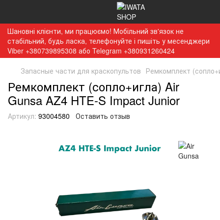
Шановні клієнти, ми працюємо! Мобільний зв'язок не
стабільний, будь ласка, телефонуйте і пишіть у месенджери
Viber +380739895308 або Telegram +380931260424
Запасные части для краскопультов
Ремкомплект (сопло+иг
Ремкомплект (сопло+игла) Air
Gunsa AZ4 HTE-S Impact Junior
Артикул:
93004580
Оставить отзыв