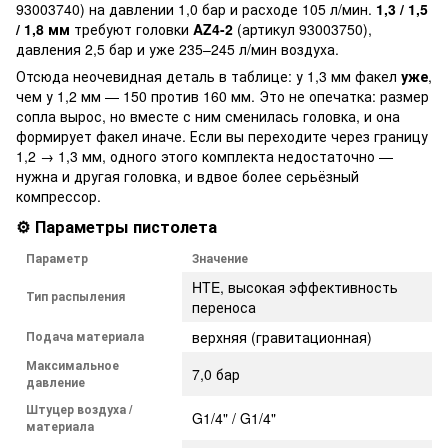
93003740) на давлении 1,0 бар и расходе 105 л/мин.
1,3 / 1,5
/ 1,8 мм
требуют головки
AZ4-2
(артикул 93003750),
давления 2,5 бар и уже 235–245 л/мин воздуха.
Отсюда неочевидная деталь в таблице: у 1,3 мм факел
уже
,
чем у 1,2 мм — 150 против 160 мм. Это не опечатка: размер
сопла вырос, но вместе с ним сменилась головка, и она
формирует факел иначе. Если вы переходите через границу
1,2 → 1,3 мм, одного этого комплекта недостаточно —
нужна и другая головка, и вдвое более серьёзный
компрессор.
⚙️ Параметры пистолета
Параметр
Значение
HTE, высокая эффективность
Тип распыления
переноса
Подача материала
верхняя (гравитационная)
Максимальное
7,0 бар
давление
Штуцер воздуха /
G1/4" / G1/4"
материала