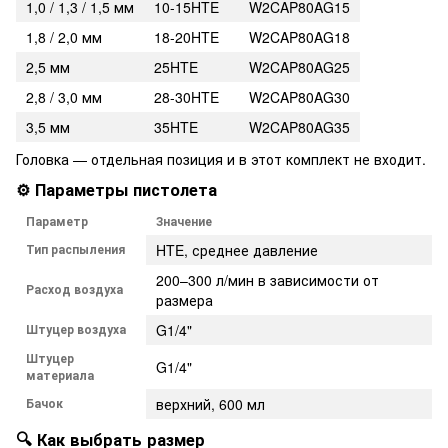
1,0 / 1,3 / 1,5 мм
10-15HTE
W2CAP80AG15
1,8 / 2,0 мм
18-20HTE
W2CAP80AG18
2,5 мм
25HTE
W2CAP80AG25
2,8 / 3,0 мм
28-30HTE
W2CAP80AG30
3,5 мм
35HTE
W2CAP80AG35
Головка — отдельная позиция и в этот комплект не входит.
⚙️ Параметры пистолета
Параметр
Значение
Тип распыления
HTE, среднее давление
200–300 л/мин в зависимости от
Расход воздуха
размера
Штуцер воздуха
G1/4"
Штуцер
G1/4"
материала
Бачок
верхний, 600 мл
🔍 Как выбрать размер