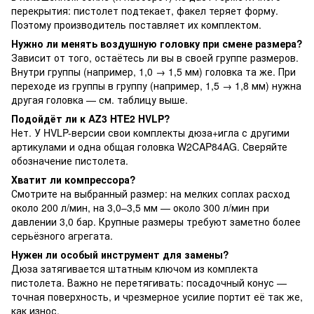
перекрытия: пистолет подтекает, факел теряет форму.
Поэтому производитель поставляет их комплектом.
Нужно ли менять воздушную головку при смене размера?
Зависит от того, остаётесь ли вы в своей группе размеров.
Внутри группы (например, 1,0 → 1,5 мм) головка та же. При
переходе из группы в группу (например, 1,5 → 1,8 мм) нужна
другая головка — см. таблицу выше.
Подойдёт ли к AZ3 HTE2 HVLP?
Нет. У HVLP-версии свои комплекты дюза+игла с другими
артикулами и одна общая головка W2CAP84AG. Сверяйте
обозначение пистолета.
Хватит ли компрессора?
Смотрите на выбранный размер: на мелких соплах расход
около 200 л/мин, на 3,0–3,5 мм — около 300 л/мин при
давлении 3,0 бар. Крупные размеры требуют заметно более
серьёзного агрегата.
Нужен ли особый инструмент для замены?
Дюза затягивается штатным ключом из комплекта
пистолета. Важно не перетягивать: посадочный конус —
точная поверхность, и чрезмерное усилие портит её так же,
как износ.