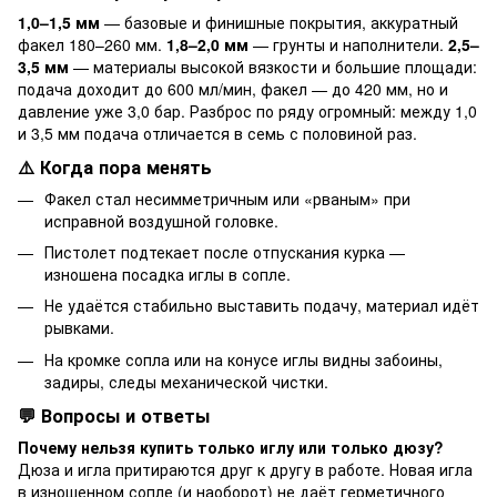
1,0–1,5 мм
— базовые и финишные покрытия, аккуратный
факел 180–260 мм.
1,8–2,0 мм
— грунты и наполнители.
2,5–
3,5 мм
— материалы высокой вязкости и большие площади:
подача доходит до 600 мл/мин, факел — до 420 мм, но и
давление уже 3,0 бар. Разброс по ряду огромный: между 1,0
и 3,5 мм подача отличается в семь с половиной раз.
⚠️ Когда пора менять
Факел стал несимметричным или «рваным» при
исправной воздушной головке.
Пистолет подтекает после отпускания курка —
изношена посадка иглы в сопле.
Не удаётся стабильно выставить подачу, материал идёт
рывками.
На кромке сопла или на конусе иглы видны забоины,
задиры, следы механической чистки.
💬 Вопросы и ответы
Почему нельзя купить только иглу или только дюзу?
Дюза и игла притираются друг к другу в работе. Новая игла
в изношенном сопле (и наоборот) не даёт герметичного