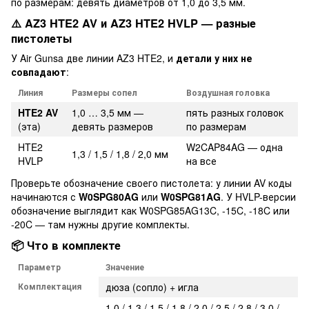
по размерам: девять диаметров от 1,0 до 3,5 мм.
⚠️ AZ3 HTE2 AV и AZ3 HTE2 HVLP — разные
пистолеты
У Air Gunsa две линии AZ3 HTE2, и
детали у них не
совпадают
:
Линия
Размеры сопел
Воздушная головка
HTE2 AV
1,0 … 3,5 мм —
пять разных головок
(эта)
девять размеров
по размерам
HTE2
W2CAP84AG — одна
1,3 / 1,5 / 1,8 / 2,0 мм
HVLP
на все
Проверьте обозначение своего пистолета: у линии AV коды
начинаются с
W0SPG80AG
или
W0SPG81AG
. У HVLP-версии
обозначение выглядит как W0SPG85AG13C, -15C, -18C или
-20C — там нужны другие комплекты.
📦 Что в комплекте
Параметр
Значение
Комплектация
дюза (сопло) + игла
1,0 / 1,3 / 1,5 / 1,8 / 2,0 / 2,5 / 2,8 / 3,0 /