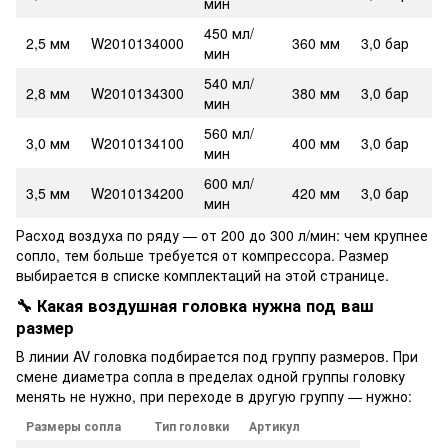
мин
450 мл/
2,5 мм
W2010134000
360 мм
3,0 бар
мин
540 мл/
2,8 мм
W2010134300
380 мм
3,0 бар
мин
560 мл/
3,0 мм
W2010134100
400 мм
3,0 бар
мин
600 мл/
3,5 мм
W2010134200
420 мм
3,0 бар
мин
Расход воздуха по ряду — от 200 до 300 л/мин: чем крупнее
сопло, тем больше требуется от компрессора. Размер
выбирается в списке комплектаций на этой странице.
🔧 Какая воздушная головка нужна под ваш
размер
В линии AV головка подбирается под группу размеров. При
смене диаметра сопла в пределах одной группы головку
менять не нужно, при переходе в другую группу — нужно:
Размеры сопла
Тип головки
Артикул