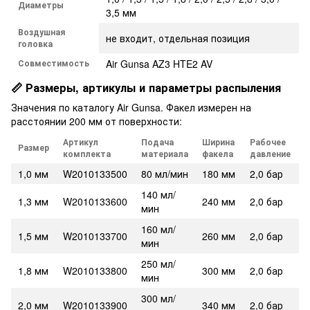
Диаметры
3,5 мм
Воздушная
не входит, отдельная позиция
головка
Совместимость
Air Gunsa AZ3 HTE2 AV
📏 Размеры, артикулы и параметры распыления
Значения по каталогу Air Gunsa. Факел измерен на
расстоянии 200 мм от поверхности:
Артикул
Подача
Ширина
Рабочее
Размер
комплекта
материала
факела
давление
1,0 мм
W2010133500
80 мл/мин
180 мм
2,0 бар
140 мл/
1,3 мм
W2010133600
240 мм
2,0 бар
мин
160 мл/
1,5 мм
W2010133700
260 мм
2,0 бар
мин
250 мл/
1,8 мм
W2010133800
300 мм
2,0 бар
мин
300 мл/
2,0 мм
W2010133900
340 мм
2,0 бар