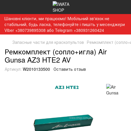
Шановні клієнти, ми працюємо! Мобільний зв'язок не
стабільний, будь ласка, телефонуйте і пишіть у месенджери
Viber +380739895308 або Telegram +380931260424
Запасные части для краскопультов
Ремкомплект (сопло+и
Ремкомплект (сопло+игла) Air
Gunsa AZ3 HTE2 AV
Артикул:
W2010133500
Оставить отзыв