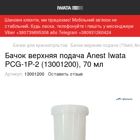
Шановні клієнти, ми працюємо! Мобільний зв'язок не
стабільний, будь ласка, телефонуйте і пишіть у месенджери
Viber +380739895308 або Telegram +380931260424
Бачки для краскопультов
Бачок верхняя подача (70мл) An
Бачок верхняя подача Anest Iwata
PCG-1P-2 (13001200), 70 мл
Артикул:
13001200
Оставить отзыв