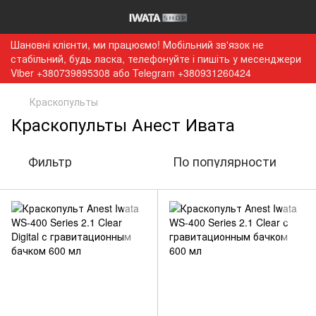
Шановні клієнти, ми працюємо! Мобільний зв'язок не
стабільний, будь ласка, телефонуйте і пишіть у месенджери
Viber +380739895308 або Telegram +380931260424
Краскопульты
Краскопульты Анест Ивата
Фильтр
По популярности