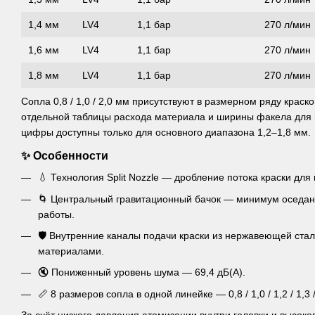
1,4 мм
LV4
1,1 бар
270 л/мин
1,6 мм
LV4
1,1 бар
270 л/мин
1,8 мм
LV4
1,1 бар
270 л/мин
Сопла 0,8 / 1,0 / 2,0 мм присутствуют в размерном ряду краск
отдельной таблицы расхода материала и ширины факела для 
цифры доступны только для основного диапазона 1,2–1,8 мм.
✨ Особенности
💧 Технология Split Nozzle — дробление потока краски дл
🌀 Центральный гравитационный бачок — минимум оседани
работы.
🛡️ Внутренние каналы подачи краски из нержавеющей ста
материалами.
🔇 Пониженный уровень шума — 69,4 дБ(A).
📏 8 размеров сопла в одной линейке — 0,8 / 1,0 / 1,2 / 1,3 / 1