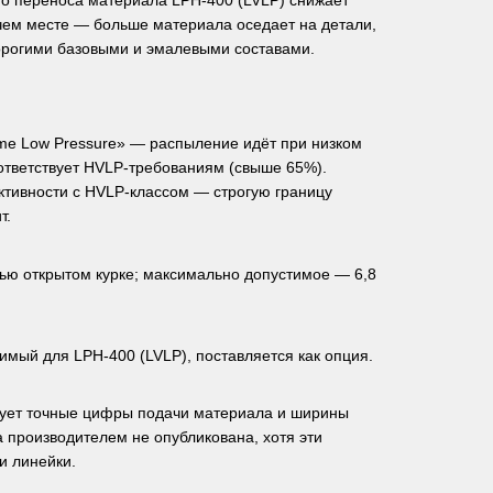
ого переноса материала LPH-400 (LVLP) снижает
чем месте — больше материала оседает на детали,
дорогими базовыми и эмалевыми составами.
me Low Pressure» — распыление идёт при низком
соответствует HVLP-требованиям (свыше 65%).
тивности с HVLP-классом — строгую границу
т.
ью открытом курке; максимально допустимое — 6,8
мый для LPH-400 (LVLP), поставляется как опция.
икует точные цифры подачи материала и ширины
ца производителем не опубликована, хотя эти
и линейки.