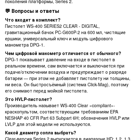
поколения платформы, Series 2.
💬 Вопросы и ответы
Что входит в комплект?
Пистолет WS-400 SERIES2 CLEAR - DIGITAL,
гравитационный бачок PC-G600P-2 на 600 мл, чистящие
ершики, универсальный ключ и модуль цифрового
манометра DPG-1.
Чем цифровой манометр отличается от обычного?
DPG-1 показывает давление на входе в пистолет в
реальном времени, сам включается и выключается при
подаче/отключении воздуха и предупреждает о разряде
батареи — при этом не добавляет пистолету ни толщины,
ни веса. Он быстросъёмный (система Click-Mag), поэтому
его снимают перед мойкой пистолета.
Это HVLP-пистолет?
Производитель называет WS-400 Clear «compliant»-
краскопультом, соответствующим требованиям EPA
NESHAP 40 CFR Part 63 Subpart 6H; обозначения HVLP или
LVLP для этой модели не используются.
Какой диаметр сопла выбрать?
Clear-версия Series 2 выпускается в диапазоне HD: 1,2, 1,3,