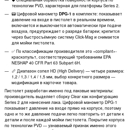
технологии PVD, характерная для платформы Series 2.
📟 Цифровой манометр
DPG-1
в комплекте: показывает
давление на входе в пистолет в реальном времени,
включается и выключается автоматически при подаче
воздуха, предупреждает о разряде батареи; крепится
через быстросъёмную систему Click-Mag и снимается
для мойки пистолета.
✅ По классификации производителя это «compliant»-
краскопульт, соответствующий требованиям EPA
NESHAP 40 CFR Part 63 Subpart 6H.
📏 Диапазон сопел HD (High Delivery) — четыре размера:
1,2 / 1,3 / 1,4 / 1,5 мм, выбор конкретного размера —
модификация в карточке товара.
Пистолет разработан именно под лаковые материалы:
производитель выделяет сборку Clear как конфигурацию
Series 2 для нанесения лака. Цифровой манометр DPG-1
показывает давление на входе прямо на корпусе, поэтому
одно и то же давление подачи легко повторить от детали к
детали и после каждой мойки пистолета. Покрытие корпуса
по технологии PVD — узнаваемый признак именно этого