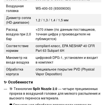
Воздушная
WS-400-03 (93009030)
головка
Диаметр сопла
1,2 / 1,3 / 1,4 / 1,5 мм
(HD-диапазон)
Расход
≈370 л/мин (по данным поставщиков,
воздуха при 2,0
точная цифра у производителя не
бар
публикуется)
Соответствие
compliant-класс, EPA NESHAP 40 CFR
нормам
Part 63 Subpart 6H
Манометр на
цифровой DPG-1, установлен и входит
входе воздуха
в комплект
Обработка
специальное покрытие PVD (Physical
корпуса
Vapor Deposition)
✨ Особенности
🎯 Технология
Split Nozzle 2.0
— четыре прецизионных
прореза в воздушной головке для мелкого распыления и
высокого переноса материала.
🛡️ Специальная обработка поверхности корпуса по