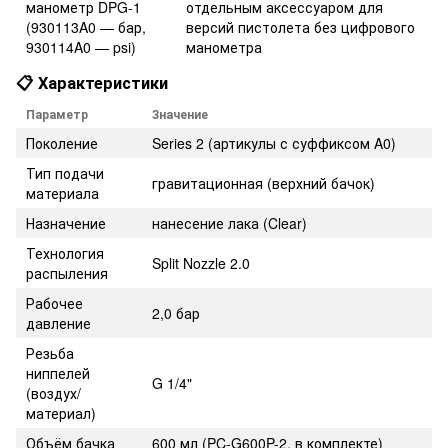
манометр DPG-1
отдельным аксессуаром для
(930113A0 — бар,
версий пистолета без цифрового
930114A0 — psi)
манометра
📋 Характеристики
Параметр
Значение
Поколение
Series 2 (артикулы с суффиксом A0)
Тип подачи
гравитационная (верхний бачок)
материала
Назначение
нанесение лака (Clear)
Технология
Split Nozzle 2.0
распыления
Рабочее
2,0 бар
давление
Резьба
ниппелей
G 1/4"
(воздух/
материал)
Объём бачка
600 мл (PC-G600P-2, в комплекте)