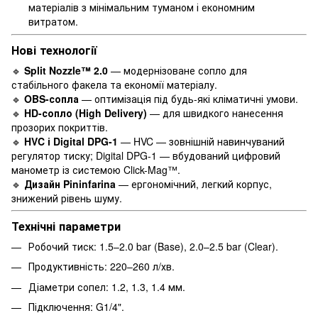
матеріалів з мінімальним туманом і економним
витратом.
Нові технології
🔹
Split Nozzle™ 2.0
— модернізоване сопло для
стабільного факела та економії матеріалу.
🔹
OBS-сопла
— оптимізація під будь-які кліматичні умови.
🔹
HD-сопло (High Delivery)
— для швидкого нанесення
прозорих покриттів.
🔹
HVC і Digital DPG-1
— HVC — зовнішній навинчуваний
регулятор тиску; Digital DPG-1 — вбудований цифровий
манометр із системою Click-Mag™.
🔹
Дизайн Pininfarina
— ергономічний, легкий корпус,
знижений рівень шуму.
Технічні параметри
Робочий тиск: 1.5–2.0 bar (Base), 2.0–2.5 bar (Clear).
Продуктивність: 220–260 л/хв.
Діаметри сопел: 1.2, 1.3, 1.4 мм.
Підключення: G1/4".