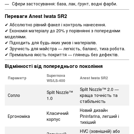
Сфери застосування: база, лак, ґрунт, водні фарби.
Переваги Anest Iwata SR2
✔ Абсолютно рівний факел і контроль нанесення.
✔ Економія матеріалу до 20% у порівнянні з попередніми
моделями.
✔ Підходить для будь-яких умов і матеріалів.
✔ Зручність для майстра — легкість, баланс, тиха робота.
✔ Преміальна якість покриття — глянець без дефектів.
Відмінності від попереднього покоління
Supernova
Параметр
Anest Iwata SR2
WS/LS-400
Split Nozzle™ 2.0 —
Split Nozzle™
Сопло
краща точність та
1.0
стабільність
Новий дизайн
Класичний
Ергономіка
Pininfarina, легший і
корпус
тихіший
HVC (зовнішній) або