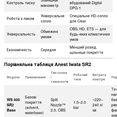
Зовнішній
Контроль тиску
вбудований Digital
манометр
DPG-1
Універсальне
Спеціальне HD-сопло
Робота з лаком
сопло
для Clear
OBS, HD, ETS — для
Обмежені
Універсальність
будь-яких кліматичних
умови
умов
Менший розхід,
Економічність
Середня
щільніше покриття
Порівняльна таблиця Anest Iwata SR2
Тип сопла
Робочий
Витрата
Модель
Призначення
/
Пер
тиск
повітря
технологія
То
на
Базові
WS 400
Split
~220–
баз
покриття
1.5–2.0
SR2
Nozzle™
240 л/
рів
(solvent,
bar
Base
2.0, OBS
хв
фа
waterbase)
уні