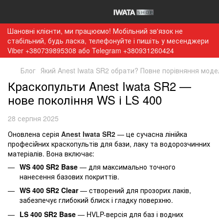
Шановні клієнти, ми працюємо! Мобільний зв'язок не
стабільний, будь ласка, телефонуйте і пишіть у месенджери
Viber +380739895308 або Telegram +380931260424
Блог
Який Anest Iwata SR2 обрати? Повне порівняння моде
Краскопульти Anest Iwata SR2 —
нове покоління WS і LS 400
28 серпня 2025
Оновлена серія
Anest Iwata SR2
— це сучасна лінійка
професійних краскопультів для бази, лаку та водорозчинних
матеріалів. Вона включає:
WS 400 SR2 Base
— для максимально точного
нанесення базових покриттів.
WS 400 SR2 Clear
— створений для прозорих лаків,
забезпечує глибокий блиск і гладку поверхню.
LS 400 SR2 Base
— HVLP-версія для баз і водних