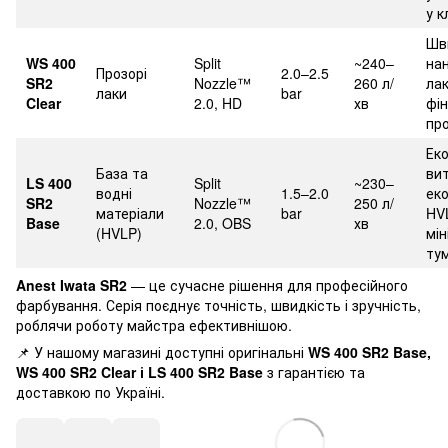
у к
Шв
WS 400
Split
~240–
на
Прозорі
2.0–2.5
SR2
Nozzle™
260 л/
лак
лаки
bar
Clear
2.0, HD
хв
фін
пр
Ек
База та
ви
LS 400
Split
~230–
водні
1.5–2.0
еко
SR2
Nozzle™
250 л/
матеріали
bar
HV
Base
2.0, OBS
хв
(HVLP)
мі
ту
Anest Iwata SR2
— це сучасне рішення для професійного
фарбування. Серія поєднує точність, швидкість і зручність,
роблячи роботу майстра ефективнішою.
📌 У нашому магазині доступні оригінальні
WS 400 SR2 Base,
WS 400 SR2 Clear і LS 400 SR2 Base
з гарантією та
доставкою по Україні.