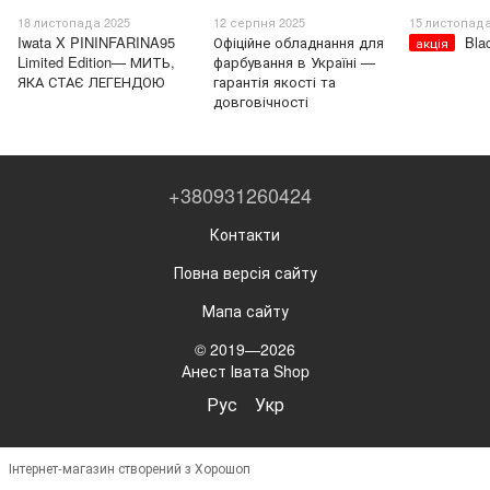
18 листопада 2025
12 серпня 2025
15 листопада
Iwata X PININFARINA95
Офіційне обладнання для
Bla
акція
Limited Edition— МИТЬ,
фарбування в Україні —
ЯКА СТАЄ ЛЕГЕНДОЮ
гарантія якості та
довговічності
+380931260424
Контакти
Повна версія сайту
Мапа сайту
© 2019—2026
Анест Івата Shop
Рус
Укр
Інтернет-магазин створений з Хорошоп