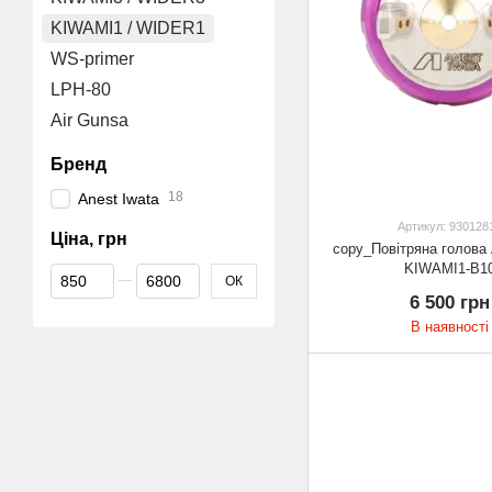
KIWAMI1 / WIDER1
WS-primer
LPH-80
Air Gunsa
Бренд
18
Anest Iwata
Артикул: 930128
Ціна, грн
copy_Повітряна голова 
KIWAMI1-B1
Від Ціна, грн
До Ціна, грн
ОК
6 500 грн
В наявності