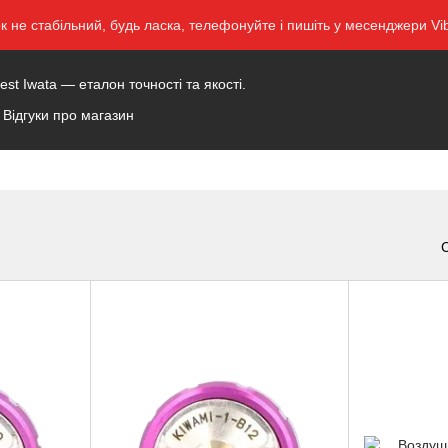
ок не стабільний, будь ласка, телефонуйте і пишіть у месенджери 
t Iwata — еталон точності та якості.
Відгуки про магазин