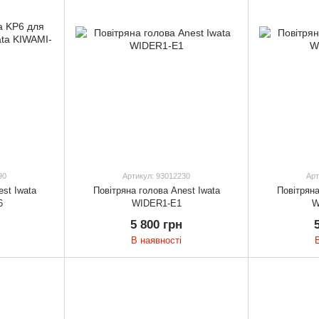
90
Артикул: 93012230
Арт
st Iwata
Повітряна голова Anest Iwata
Повітряна
6
WIDER1-E1
W
5 800 грн
В наявності