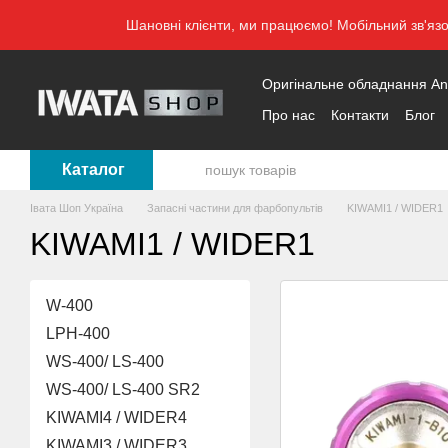
Перейти до основного контенту
Шановні клієнти, ми працюємо! Мобільний зв'яз
Оригінальне обладнання Anes
Про нас
Контакти
Блог
Каталог
Івата Шоп Україна
Запасні частини для фарбопультів
KIWAMI1 / WIDER1
KIWAMI1 / WIDER1
W-400
LPH-400
WS-400/ LS-400
WS-400/ LS-400 SR2
KIWAMI4 / WIDER4
KIWAMI3 / WIDER3