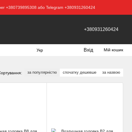
Viber +380739895308 або Telegram +380931260424
+380931260424
Вхід
Мій кошик
Укр
за популярністю
спочатку дешевше
за назвою
Сортування: