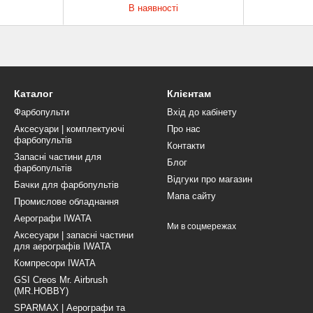
В наявності
Каталог
Клієнтам
Фарбопульти
Вхід до кабінету
Аксесуари | комплектуючі
Про нас
фарбопультів
Контакти
Запасні частини для
Блог
фарбопультів
Відгуки про магазин
Бачки для фарбопультів
Мапа сайту
Промислове обладнання
Аерографи IWATA
Ми в соцмережах
Аксесуари | запасні частини
для аерографів IWATA
Компресори IWATA
GSI Creos Mr. Airbrush
(MR.HOBBY)
SPARMAX | Аерографи та