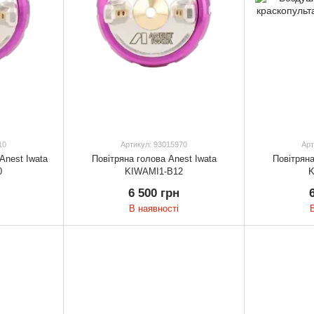
10
Артикул: 93015970
Арт
Anest Iwata
Повітряна голова Anest Iwata
Повітряна
0
KIWAMI1-B12
K
6 500 грн
В наявності