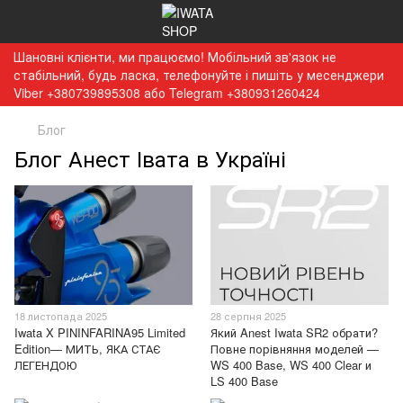
Шановні клієнти, ми працюємо! Мобільний зв'язок не
стабільний, будь ласка, телефонуйте і пишіть у месенджери
Viber +380739895308 або Telegram +380931260424
Блог
Блог Анест Івата в Україні
18 листопада 2025
28 серпня 2025
Iwata X PININFARINA95 Limited
Який Anest Iwata SR2 обрати?
Edition— МИТЬ, ЯКА СТАЄ
Повне порівняння моделей —
ЛЕГЕНДОЮ
WS 400 Base, WS 400 Clear и
LS 400 Base