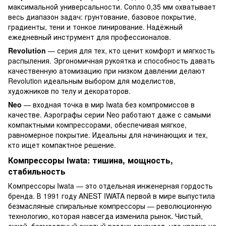
максимальной универсальности. Сопло 0,35 мм охватывает
весь диапазон задач: грунтование, базовое покрытие,
градиенты, тени и тонкое линирование. Надёжный
ежедневный инструмент для профессионалов.
Revolution
— серия для тех, кто ценит комфорт и мягкость
распыления. Эргономичная рукоятка и способность давать
качественную атомизацию при низком давлении делают
Revolution идеальным выбором для моделистов,
художников по телу и декораторов.
Neo
— входная точка в мир Iwata без компромиссов в
качестве. Аэрографы серии Neo работают даже с самыми
компактными компрессорами, обеспечивая мягкое,
равномерное покрытие. Идеальны для начинающих и тех,
кто ищет компактное решение.
Компрессоры Iwata: тишина, мощность,
стабильность
Компрессоры Iwata — это отдельная инженерная гордость
бренда. В 1991 году ANEST IWATA первой в мире выпустила
безмасляные спиральные компрессоры — революционную
технологию, которая навсегда изменила рынок. Чистый,
сухой, безмасляный сжатый воздух означает, что краска не