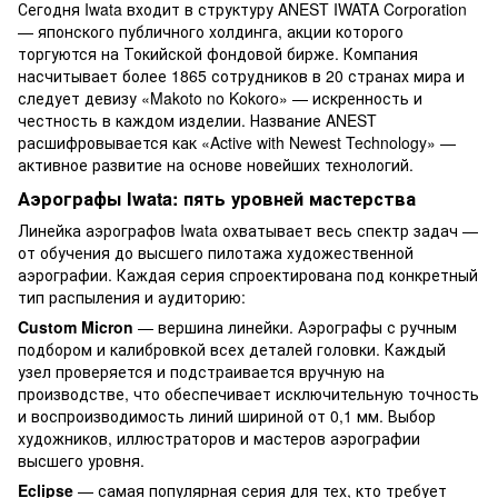
Сегодня Iwata входит в структуру ANEST IWATA Corporation
— японского публичного холдинга, акции которого
торгуются на Токийской фондовой бирже. Компания
насчитывает более 1865 сотрудников в 20 странах мира и
следует девизу «Makoto no Kokoro» — искренность и
честность в каждом изделии. Название ANEST
расшифровывается как «Active with Newest Technology» —
активное развитие на основе новейших технологий.
Аэрографы Iwata: пять уровней мастерства
Линейка аэрографов Iwata охватывает весь спектр задач —
от обучения до высшего пилотажа художественной
аэрографии. Каждая серия спроектирована под конкретный
тип распыления и аудиторию:
Custom Micron
— вершина линейки. Аэрографы с ручным
подбором и калибровкой всех деталей головки. Каждый
узел проверяется и подстраивается вручную на
производстве, что обеспечивает исключительную точность
и воспроизводимость линий шириной от 0,1 мм. Выбор
художников, иллюстраторов и мастеров аэрографии
высшего уровня.
Eclipse
— самая популярная серия для тех, кто требует