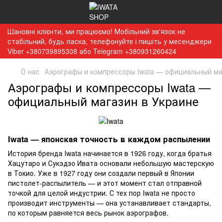
Шановні клієнти, ми працюємо! Мобільний зв'язок не
стабільний, будь ласка, телефонуйте і пишіть у месенджери
Viber +380739895308 або Telegram +380931260424
О нас
Аэрографы и компрессоры Iwata — официальный ма
Аэрографы и компрессоры Iwata —
официальный магазин в Украине
Iwata — японская точность в каждом распылении
История бренда Iwata начинается в 1926 году, когда братья
Хацутаро и Сукэдзо Ивата основали небольшую мастерскую
в Токио. Уже в 1927 году они создали первый в Японии
пистолет-распылитель — и этот момент стал отправной
точкой для целой индустрии. С тех пор Iwata не просто
производит инструменты — она устанавливает стандарты,
по которым равняется весь рынок аэрографов.