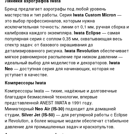
Линейки аэрографов Iwata
Бренд предлагает аэрографы под любой уровень
мастерства и тип работы. Серия
Iwata Custom Micron
—
это выбор профессионалов, которым нужна
исключительная точность: линии от 0,1 мм, ручная сборка и
калибровка каждого экземпляра.
Iwata Eclipse
— самая
популярная серия с соплом 0,35 мм, охватывающая весь
спектр задач: от базового окрашивания до
детализированного рисунка.
Iwata Revolution
обеспечивает
мягкое равномерное распыление при низком давлении —
идеальный выбор для моделистов и декораторов.
Iwata
Neo
— доступная серия для начинающих, которая не
уступает в качестве.
Компрессоры Iwata
Компрессоры Iwata — тихие, надёжные и долговечные
благодаря безмасляной технологии, впервые
представленной ANEST IWATA в 1991 году.
Миниатюрный
Neo Air (IS-30)
подходит для домашней
студии,
Silver Jet (IS-50)
— для регулярной работы с Eclipse
и Revolution, а более мощные модели обеспечат стабильное
давление для промышленных задач и краскопультов.