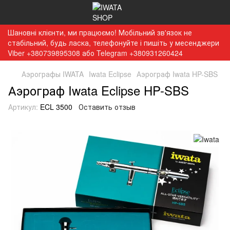
Шановні клієнти, ми працюємо! Мобільний зв'язок не
стабільний, будь ласка, телефонуйте і пишіть у месенджери
Viber +380739895308 або Telegram +380931260424
Аэрографы IWATA
Iwata Eclipse
Аэрограф Iwata HP-SBS
Аэрограф Iwata Eclipse HP-SBS
Артикул:
ECL 3500
Оставить отзыв