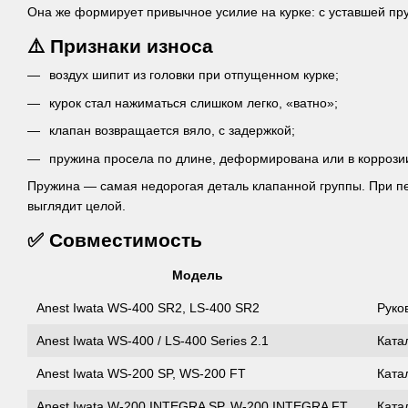
Она же формирует привычное усилие на курке: с уставшей пр
⚠️ Признаки износа
воздух шипит из головки при отпущенном курке;
курок стал нажиматься слишком легко, «ватно»;
клапан возвращается вяло, с задержкой;
пружина просела по длине, деформирована или в коррози
Пружина — самая недорогая деталь клапанной группы. При пе
выглядит целой.
✅ Совместимость
Модель
Anest Iwata WS-400 SR2, LS-400 SR2
Руков
Anest Iwata WS-400 / LS-400 Series 2.1
Катал
Anest Iwata WS-200 SP, WS-200 FT
Катал
Anest Iwata W-200 INTEGRA SP, W-200 INTEGRA FT
Катал