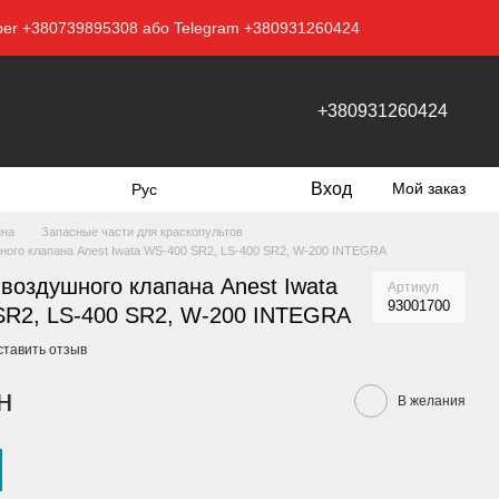
Viber +380739895308 або Telegram +380931260424
+380931260424
Вход
Мой заказ
Рус
ина
Запасные части для краскопультов
ого клапана Anest Iwata WS-400 SR2, LS-400 SR2, W-200 INTEGRA
воздушного клапана Anest Iwata
Артикул
93001700
SR2, LS-400 SR2, W-200 INTEGRA
ставить отзыв
н
В желания