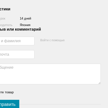
стики
срок
14 дней
водитель
Япония
ыв или комментарий
Войти с помощью
те товар
править