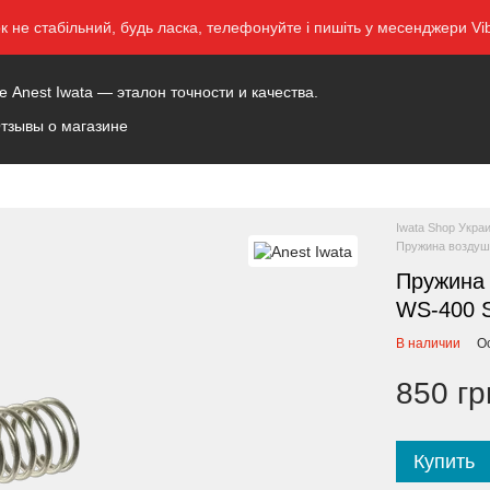
ок не стабільний, будь ласка, телефонуйте і пишіть у месенджери 
Anest Iwata — эталон точности и качества.
тзывы о магазине
Iwata Shop Укра
Пружина воздушн
Пружина 
WS-400 
В наличии
О
850 гр
Купить