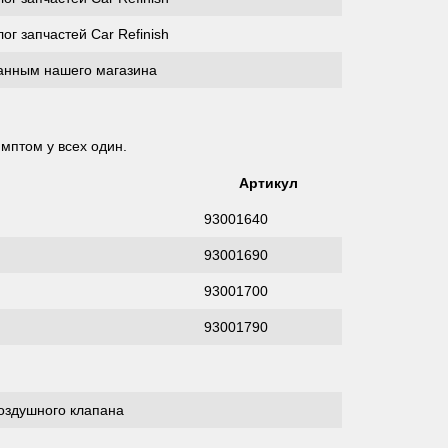
ог запчастей Car Refinish
анным нашего магазина
мптом у всех один.
Артикул
93001640
93001690
93001700
93001790
оздушного клапана