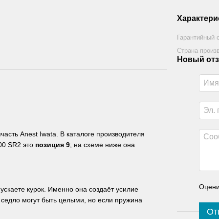
Характери
Гарантийный 
Страна произ
Новый отз
асть Anest Iwata. В каталоге производителя
400 SR2 это
позиция 9
; на схеме ниже она
Оцени
ускаете курок. Именно она создаёт усилие
 седло могут быть целыми, но если пружина
От