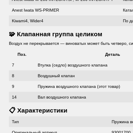
Anest Iwata WS-PRIMER
Катал
Kiwami4, Wider4
По д
🧩 Клапанная группа целиком
Воздух не перекрывается — виноватых может быть четверо, си
Поз.
Деталь
7
Втулка (седло) воздушного клапана
8
Воздушный клапан
9
Пружина воздушного клапана (этот товар)
14
Вал воздушного клапана
📋 Характеристики
Тип
Пружина в
Оригинальный артикул
93001700