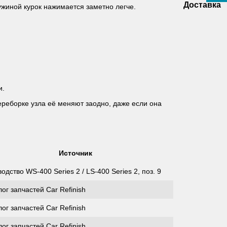
Доставка
ужиной курок нажимается заметно легче.
и.
реборке узла её меняют заодно, даже если она
Источник
одство WS-400 Series 2 / LS-400 Series 2, поз. 9
ог запчастей Car Refinish
ог запчастей Car Refinish
ог запчастей Car Refinish