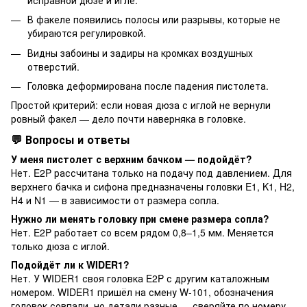
В факеле появились полосы или разрывы, которые не
убираются регулировкой.
Видны забоины и задиры на кромках воздушных
отверстий.
Головка деформирована после падения пистолета.
Простой критерий: если новая дюза с иглой не вернули
ровный факел — дело почти наверняка в головке.
💬 Вопросы и ответы
У меня пистолет с верхним бачком — подойдёт?
Нет. E2P рассчитана только на подачу под давлением. Для
верхнего бачка и сифона предназначены головки E1, K1, H2,
H4 и N1 — в зависимости от размера сопла.
Нужно ли менять головку при смене размера сопла?
Нет. E2P работает со всем рядом 0,8–1,5 мм. Меняется
только дюза с иглой.
Подойдёт ли к WIDER1?
Нет. У WIDER1 своя головка E2P с другим каталожным
номером. WIDER1 пришёл на смену W-101, обозначения
головок совпали, но детали разные — сверяйте по номеру.