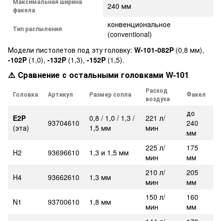
Максимальная ширина
240 мм
факела
конвенциональное
Тип распыления
(conventional)
Модели пистолетов под эту головку:
W-101-082P
(0,8 мм),
-102P
(1,0),
-132P
(1,3),
-152P
(1,5).
⚠️ Сравнение с остальными головками W-101
Расход
Головка
Артикул
Размер сопла
Факел
воздуха
до
E2P
0,8 / 1,0 / 1,3 /
221 л/
93704610
240
(эта)
1,5 мм
мин
мм
225 л/
175
H2
93696610
1,3 и 1,5 мм
мин
мм
210 л/
205
H4
93662610
1,3 мм
мин
мм
150 л/
160
N1
93700610
1,8 мм
мин
мм