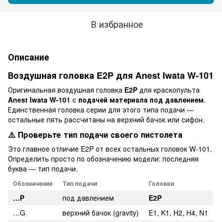
В избранное
Описание
Воздушная головка E2P для Anest Iwata W-101
Оригинальная воздушная головка
E2P
для краскопульта
Anest Iwata W-101
с
подачей материала под давлением
.
Единственная головка серии для этого типа подачи —
остальные пять рассчитаны на верхний бачок или сифон.
⚠️ Проверьте тип подачи своего пистолета
Это главное отличие E2P от всех остальных головок W-101.
Определить просто по обозначению модели: последняя
буква — тип подачи.
Обозначение
Тип подачи
Головки
…P
под давлением
E2P
…G
верхний бачок (gravity)
E1, K1, H2, H4, N1