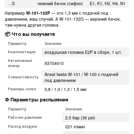
…S
нижний бачок (сифон)
E1, K1, H2, H4, N1
Например
W-101-132P
— это 1,3 мм с подачей под
давлением, ваш случай. А W-101-132G — верхний бачок,
там нужна другая головка.
📦 Что вы получаете
Параметр
Значение
Комплектация
воздушная головка E2P в сборе, 1 шт.
Каталожный
93704610
номер
Anest Iwata W-101 / W-100 с подачей
Совместимость
под давлением
Размеры сопел
0,8 / 1,0 / 1,3 / 1,5 мм
⚙️ Параметры распыления
Параметр
Значение
Рабочее давление
2,5 бар (36 psi)
Расход воздуха
221 л/мин