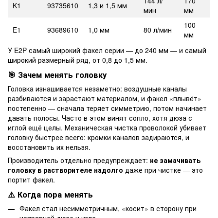
144 л/
170
K1
93735610
1,3 и 1,5 мм
мин
мм
100
E1
93689610
1,0 мм
80 л/мин
мм
У E2P самый широкий факел серии — до 240 мм — и самый
широкий размерный ряд, от 0,8 до 1,5 мм.
🎯 Зачем менять головку
Головка изнашивается незаметно: воздушные каналы
разбиваются и зарастают материалом, и факел «плывёт»
постепенно — сначала теряет симметрию, потом начинает
давать полосы. Часто в этом винят сопло, хотя дюза с
иглой ещё целы. Механическая чистка проволокой убивает
головку быстрее всего: кромки каналов задираются, и
восстановить их нельзя.
Производитель отдельно предупреждает:
не замачивать
головку в растворителе надолго
даже при чистке — это
портит факел.
⚠️ Когда пора менять
Факел стал несимметричным, «косит» в сторону при
исправной дюзе и игле.