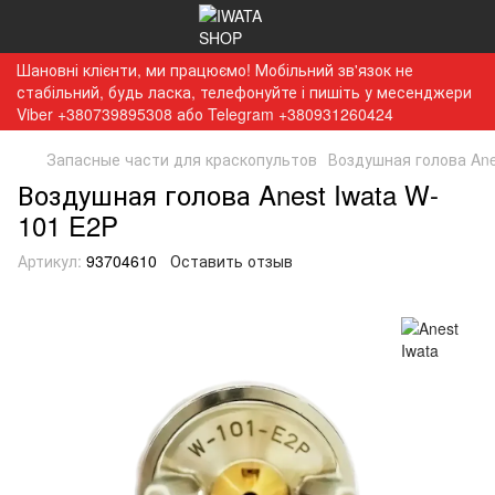
Шановні клієнти, ми працюємо! Мобільний зв'язок не
стабільний, будь ласка, телефонуйте і пишіть у месенджери
Viber +380739895308 або Telegram +380931260424
Запасные части для краскопультов
Воздушная голова Ane
Воздушная голова Anest Iwata W-
101 E2P
Артикул:
93704610
Оставить отзыв