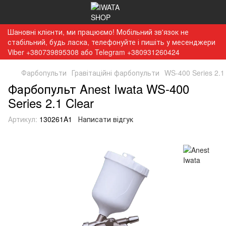
Шановні клієнти, ми працюємо! Мобільний зв'язок не
стабільний, будь ласка, телефонуйте і пишіть у месенджери
Viber +380739895308 або Telegram +380931260424
Фарбопульти
Гравітаційні фарбопульти
WS-400 Series 2.1
Фарбопульт Anest Iwata WS-400
Series 2.1 Clear
Артикул:
130261A1
Написати відгук