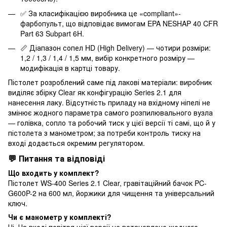
✅ За класифікацією виробника це «compliant»-
фарбопульт, що відповідає вимогам EPA NESHAP 40 CFR
Part 63 Subpart 6H.
📏 Діапазон сопел HD (High Delivery) — чотири розміри:
1,2 / 1,3 / 1,4 / 1,5 мм, вибір конкретного розміру —
модифікація в картці товару.
Пістолет розроблений саме під лакові матеріали: виробник
виділяє збірку Clear як конфігурацію Series 2.1 для
нанесення лаку. Відсутність приладу на вхідному ніпелі не
змінює жодного параметра самого розпилювального вузла
— голівка, сопло та робочий тиск у цієї версії ті самі, що й у
пістолета з манометром; за потреби контроль тиску на
вході додається окремим регулятором.
💬 Питання та відповіді
Що входить у комплект?
Пістолет WS-400 Series 2.1 Clear, гравітаційний бачок PC-
G600P-2 на 600 мл, йоржики для чищення та універсальний
ключ.
Чи є манометр у комплекті?