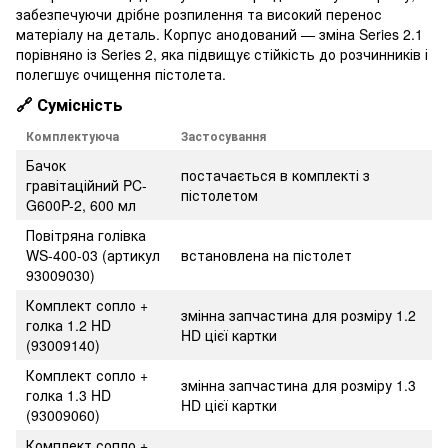
забезпечуючи дрібне розпилення та високий перенос
матеріалу на деталь. Корпус анодований — зміна Series 2.1
порівняно із Series 2, яка підвищує стійкість до розчинників і
полегшує очищення пістолета.
🔗 Сумісність
Комплектуюча
Застосування
Бачок
постачається в комплекті з
гравітаційний PC-
пістолетом
G600P-2, 600 мл
Повітряна голівка
WS-400-03 (артикул
встановлена на пістолет
93009030)
Комплект сопло +
змінна запчастина для розміру 1.2
голка 1.2 HD
HD цієї картки
(93009140)
Комплект сопло +
змінна запчастина для розміру 1.3
голка 1.3 HD
HD цієї картки
(93009060)
Комплект сопло +