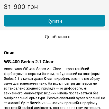
31 900 грн
Купити
До обраного
Опис
WS-400 Series 2.1 Clear
Anest Iwata WS-400 Series 2.1 Clear — гравітаційний
фарбопульт із верхнім бачком, побудований на платформі
Series 2.1 у конфігурації
Clear
: виробник виділяє цю збірку
саме для нанесення лаку. На вході повітря цієї версії не
встановлено жодного приладу — ні цифрового, ні
звичайного манометра: вхідний ніпель постачається без
вимірювальної арматури. Розпилювальний вузол зібраний на
технології
Split Nozzle 2.0
— чотири прецизійні прорізи у
повітряній голівці домішують повітря до потоку матеріалу,