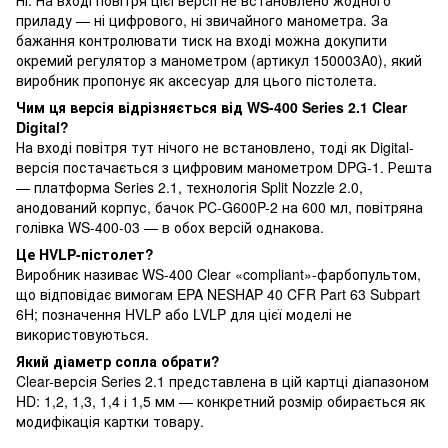
Ні. На вході повітря цієї версії не встановлено жодного
приладу — ні цифрового, ні звичайного манометра. За
бажання контролювати тиск на вході можна докупити
окремий регулятор з манометром (артикул 150003A0), який
виробник пропонує як аксесуар для цього пістолета.
Чим ця версія відрізняється від WS-400 Series 2.1 Clear
Digital?
На вході повітря тут нічого не встановлено, тоді як Digital-
версія постачається з цифровим манометром DPG-1. Решта
— платформа Series 2.1, технологія Split Nozzle 2.0,
анодований корпус, бачок PC-G600P-2 на 600 мл, повітряна
голівка WS-400-03 — в обох версій однакова.
Це HVLP-пістолет?
Виробник називає WS-400 Clear «compliant»-фарбопультом,
що відповідає вимогам EPA NESHAP 40 CFR Part 63 Subpart
6H; позначення HVLP або LVLP для цієї моделі не
використовуються.
Який діаметр сопла обрати?
Clear-версія Series 2.1 представлена в цій картці діапазоном
HD: 1,2, 1,3, 1,4 і 1,5 мм — конкретний розмір обирається як
модифікація картки товару.