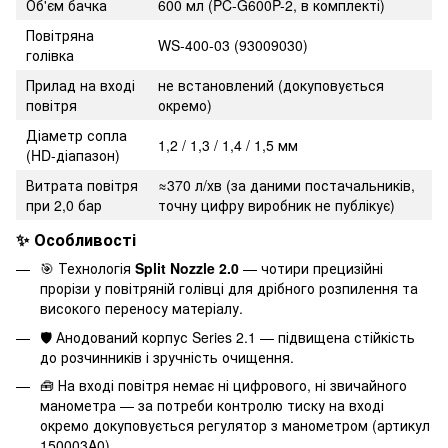
Об'єм бачка
600 мл (PC-G600P-2, в комплекті)
Повітряна
WS-400-03 (93009030)
голівка
Прилад на вході
не встановлений (докуповується
повітря
окремо)
Діаметр сопла
1,2 / 1,3 / 1,4 / 1,5 мм
(HD-діапазон)
Витрата повітря
≈370 л/хв (за даними постачальників,
при 2,0 бар
точну цифру виробник не публікує)
✨ Особливості
🎯 Технологія
Split Nozzle 2.0
— чотири прецизійні
прорізи у повітряній голівці для дрібного розпилення та
високого переносу матеріалу.
🛡️ Анодований корпус Series 2.1 — підвищена стійкість
до розчинників і зручність очищення.
🧰 На вході повітря немає ні цифрового, ні звичайного
манометра — за потреби контролю тиску на вході
окремо докуповується регулятор з манометром (артикул
150003A0).