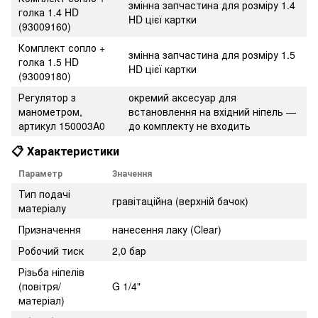
змінна запчастина для розміру 1.4
голка 1.4 HD
HD цієї картки
(93009160)
Комплект сопло +
змінна запчастина для розміру 1.5
голка 1.5 HD
HD цієї картки
(93009180)
Регулятор з
окремий аксесуар для
манометром,
встановлення на вхідний ніпель —
артикул 150003A0
до комплекту не входить
📋 Характеристики
Параметр
Значення
Тип подачі
гравітаційна (верхній бачок)
матеріалу
Призначення
нанесення лаку (Clear)
Робочий тиск
2,0 бар
Різьба ніпелів
(повітря/
G 1/4"
матеріал)