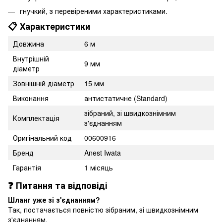
гнучкий, з перевіреними характеристиками.
📋 Характеристики
Довжина
6 м
Внутрішній
9 мм
діаметр
Зовнішній діаметр
15 мм
Виконання
антистатичне (Standard)
зібраний, зі швидкознімним
Комплектація
з'єднанням
Оригінальний код
00600916
Бренд
Anest Iwata
Гарантія
1 місяць
❓ Питання та відповіді
Шланг уже зі з'єднанням?
Так, постачається повністю зібраним, зі швидкознімним
з'єднанням.