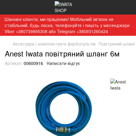
Шановні клієнти, ми працюємо! Мобільний зв'язок не
стабільний, будь ласка, телефонуйте і пишіть у месенджери
Viber +380739895308 або Telegram +380931260424
Аксесуари | комплектуючі фарбопультів
Повітряний шланг 
Anest Iwata повітряний шланг 6м
Артикул:
00600916
Написати відгук