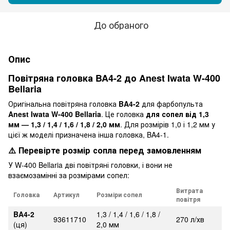
До обраного
Опис
Повітряна головка BA4-2 до Anest Iwata W-400
Bellaria
Оригінальна повітряна головка
BA4-2
для фарбопульта
Anest Iwata W-400 Bellaria
. Це головка
для сопел від 1,3
мм — 1,3 / 1,4 / 1,6 / 1,8 / 2,0 мм
. Для розмірів 1,0 і 1,2 мм у
цієї ж моделі призначена інша головка, BA4-1.
⚠️ Перевірте розмір сопла перед замовленням
У W-400 Bellaria дві повітряні головки, і вони не
взаємозамінні за розмірами сопел:
Витрата
Головка
Артикул
Розміри сопел
повітря
BA4-2
1,3 / 1,4 / 1,6 / 1,8 /
93611710
270 л/хв
(ця)
2,0 мм