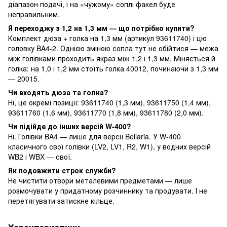
діапазон подачі, і на «чужому» соплі факел буде
неправильним.
Я переходжу з 1,2 на 1,3 мм — що потрібно купити?
Комплект дюза + голка на 1,3 мм (артикул 93611740) і цю
головку BA4-2. Однією зміною сопла тут не обійтися — межа
між голівками проходить якраз між 1,2 і 1,3 мм. Міняється й
голка: на 1,0 і 1,2 мм стоїть голка 40012, починаючи з 1,3 мм
— 20015.
Чи входять дюза та голка?
Ні, це окремі позиції: 93611740 (1,3 мм), 93611750 (1,4 мм),
93611760 (1,6 мм), 93611770 (1,8 мм), 93611780 (2,0 мм).
Чи підійде до інших версій W-400?
Ні. Голівки BA4 — лише для версії Bellaria. У W-400
класичного свої голівки (LV2, LV1, R2, W1), у водних версій
WB2 і WBX — свої.
Як подовжити строк служби?
Не чистити отвори металевими предметами — лише
розмочувати у придатному розчиннику та продувати. І не
перетягувати затискне кільце.