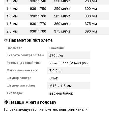
1,3 мм
93611740
220 мл/хв
280 мм
1,4 мм
93611750
250 мл/хв
300 мм
1,6 мм
93611760
285 мл/хв
330 мм
1,8 мм
93611770
360 мл/хв
375 мм
2,0 мм
93611780
375 мл/хв
390 мм
⚙️ Параметри пістолета
Параметр
Значення
Витрата повітря з BA4-2
270 л/хв
Рекомендований тиск
2,0–3,0 бар (29–43 psi)
Максимальний тиск
7,0 бар
Штуцер повітря
G1/4"
Штуцер матеріалу
M16 × 1,5 мм
Тип подачі
верхній бачок
🎯 Навіщо міняти головку
Головка зношується непомітно: повітряні канали