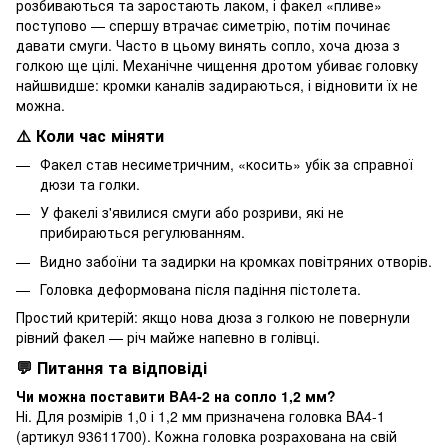
розбиваються та заростають лаком, і факел «пливе»
поступово — спершу втрачає симетрію, потім починає
давати смуги. Часто в цьому винять сопло, хоча дюза з
голкою ще цілі. Механічне чищення дротом убиває головку
найшвидше: кромки каналів задираються, і відновити їх не
можна.
⚠️ Коли час міняти
Факел став несиметричним, «косить» убік за справної
дюзи та голки.
У факелі з'явилися смуги або розриви, які не
прибираються регулюванням.
Видно забоїни та задирки на кромках повітряних отворів.
Головка деформована після падіння пістолета.
Простий критерій: якщо нова дюза з голкою не повернули
рівний факел — річ майже напевно в голівці.
💬 Питання та відповіді
Чи можна поставити BA4-2 на сопло 1,2 мм?
Ні. Для розмірів 1,0 і 1,2 мм призначена головка BA4-1
(артикул 93611700). Кожна головка розрахована на свій