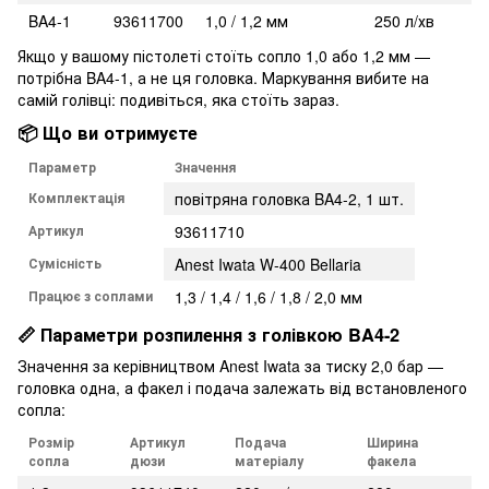
BA4-1
93611700
1,0 / 1,2 мм
250 л/хв
Якщо у вашому пістолеті стоїть сопло 1,0 або 1,2 мм —
потрібна BA4-1, а не ця головка. Маркування вибите на
самій голівці: подивіться, яка стоїть зараз.
📦 Що ви отримуєте
Параметр
Значення
Комплектація
повітряна головка BA4-2, 1 шт.
Артикул
93611710
Сумісність
Anest Iwata W-400 Bellaria
Працює з соплами
1,3 / 1,4 / 1,6 / 1,8 / 2,0 мм
📏 Параметри розпилення з голівкою BA4-2
Значення за керівництвом Anest Iwata за тиску 2,0 бар —
головка одна, а факел і подача залежать від встановленого
сопла:
Розмір
Артикул
Подача
Ширина
сопла
дюзи
матеріалу
факела