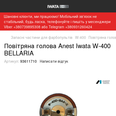
Шановні клієнти, ми працюємо! Мобільний зв'язок не
стабільний, будь ласка, телефонуйте і пишіть у месенджери
Viber +380739895308 або Telegram +380931260424
Запасні частини для фарбопультів
W-400
Повітряна голо
Повітряна голова Anest Iwata W-400
BELLARIA
Артикул:
93611710
Написати відгук