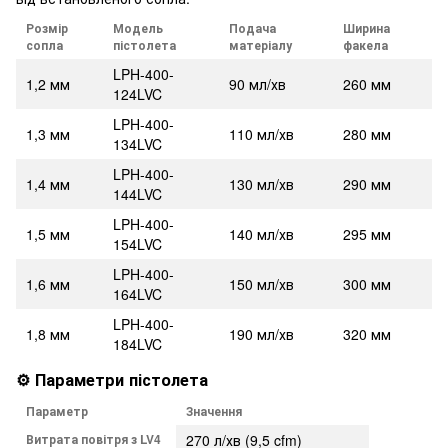
Розмір
Модель
Подача
Ширина
сопла
пістолета
матеріалу
факела
LPH-400-
1,2 мм
90 мл/хв
260 мм
124LVC
LPH-400-
1,3 мм
110 мл/хв
280 мм
134LVC
LPH-400-
1,4 мм
130 мл/хв
290 мм
144LVC
LPH-400-
1,5 мм
140 мл/хв
295 мм
154LVC
LPH-400-
1,6 мм
150 мл/хв
300 мм
164LVC
LPH-400-
1,8 мм
190 мл/хв
320 мм
184LVC
⚙️ Параметри пістолета
Параметр
Значення
Витрата повітря з LV4
270 л/хв (9,5 cfm)