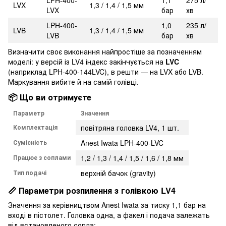
LVX
1,3 / 1,4 / 1,5 мм
LVX
бар
хв
LPH-400-
1,0
235 л/
LVB
1,3 / 1,4 / 1,5 мм
LVB
бар
хв
Визначити своє виконання найпростіше за позначенням
моделі: у версій із LV4 індекс закінчується на
LVC
(наприклад LPH-400-144LVC), в решти — на LVX або LVB.
Маркування вибите й на самій голівці.
📦 Що ви отримуєте
Параметр
Значення
Комплектація
повітряна головка LV4, 1 шт.
Сумісність
Anest Iwata LPH-400-LVC
Працює з соплами
1,2 / 1,3 / 1,4 / 1,5 / 1,6 / 1,8 мм
Тип подачі
верхній бачок (gravity)
📏 Параметри розпилення з голівкою LV4
Значення за керівництвом Anest Iwata за тиску 1,1 бар на
вході в пістолет. Головка одна, а факел і подача залежать
від встановленого сопла: