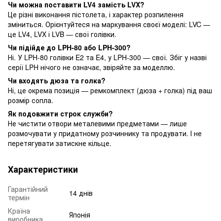
Чи можна поставити LV4 замість LVX?
Це різні виконання пістолета, і характер розпилення
зміниться. Орієнтуйтеся на маркування своєї моделі: LVC —
це LV4, LVX і LVB — свої голівки.
Чи підійде до LPH-80 або LPH-300?
Ні. У LPH-80 голівки E2 та E4, у LPH-300 — свої. Збіг у назві
серії LPH нічого не означає, звіряйте за моделлю.
Чи входять дюза та голка?
Ні, це окрема позиція — ремкомплект (дюза + голка) під ваш
розмір сопла.
Як подовжити строк служби?
Не чистити отвори металевими предметами — лише
розмочувати у придатному розчиннику та продувати. І не
перетягувати затискне кільце.
Характеристики
Гарантійний
14 днів
термін
Країна
Японія
виробника