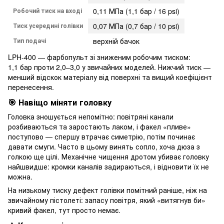
Робочий тиск на вході
0,11 МПа (1,1 бар / 16 psi)
Тиск усередині голівки
0,07 МПа (0,7 бар / 10 psi)
Тип подачі
верхній бачок
LPH-400 — фарбопульт зі зниженим робочим тиском:
1,1 бар проти 2,0–3,0 у звичайних моделей. Нижчий тиск —
менший відскок матеріалу від поверхні та вищий коефіцієнт
перенесення.
🎯 Навіщо міняти головку
Головка зношується непомітно: повітряні канали
розбиваються та заростають лаком, і факел «пливе»
поступово — спершу втрачає симетрію, потім починає
давати смуги. Часто в цьому винять сопло, хоча дюза з
голкою ще цілі. Механічне чищення дротом убиває головку
найшвидше: кромки каналів задираються, і відновити їх не
можна.
На низькому тиску дефект голівки помітний раніше, ніж на
звичайному пістолеті: запасу повітря, який «витягнув би»
кривий факел, тут просто немає.