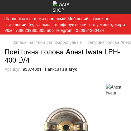
Шановні клієнти, ми працюємо! Мобільний зв'язок не
стабільний, будь ласка, телефонуйте і пишіть у месенджери
Viber +380739895308 або Telegram +380931260424
Запасні частини для фарбопультів
Повітряна голова Anest
Повітряна голова Anest Iwata LPH-
400 LV4
Артикул:
93874601
Написати відгук