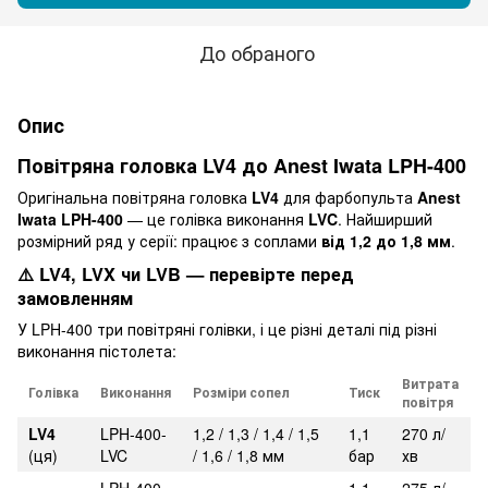
До обраного
Опис
Повітряна головка LV4 до Anest Iwata LPH-400
Оригінальна повітряна головка
LV4
для фарбопульта
Anest
Iwata LPH-400
— це голівка виконання
LVC
. Найширший
розмірний ряд у серії: працює з соплами
від 1,2 до 1,8 мм
.
⚠️ LV4, LVX чи LVB — перевірте перед
замовленням
У LPH-400 три повітряні голівки, і це різні деталі під різні
виконання пістолета:
Витрата
Голівка
Виконання
Розміри сопел
Тиск
повітря
LV4
LPH-400-
1,2 / 1,3 / 1,4 / 1,5
1,1
270 л/
(ця)
LVC
/ 1,6 / 1,8 мм
бар
хв
LPH-400-
1,1
275 л/