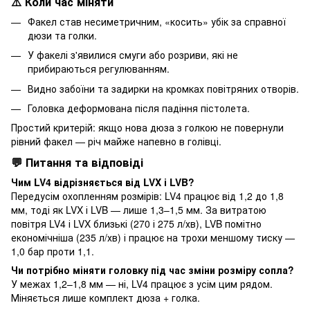
⚠️ Коли час міняти
Факел став несиметричним, «косить» убік за справної
дюзи та голки.
У факелі з'явилися смуги або розриви, які не
прибираються регулюванням.
Видно забоїни та задирки на кромках повітряних отворів.
Головка деформована після падіння пістолета.
Простий критерій: якщо нова дюза з голкою не повернули
рівний факел — річ майже напевно в голівці.
💬 Питання та відповіді
Чим LV4 відрізняється від LVX і LVB?
Передусім охопленням розмірів: LV4 працює від 1,2 до 1,8
мм, тоді як LVX і LVB — лише 1,3–1,5 мм. За витратою
повітря LV4 і LVX близькі (270 і 275 л/хв), LVB помітно
економічніша (235 л/хв) і працює на трохи меншому тиску —
1,0 бар проти 1,1.
Чи потрібно міняти головку під час зміни розміру сопла?
У межах 1,2–1,8 мм — ні, LV4 працює з усім цим рядом.
Міняється лише комплект дюза + голка.