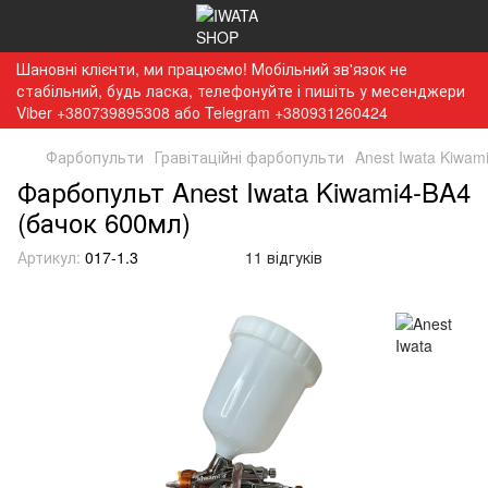
Шановні клієнти, ми працюємо! Мобільний зв'язок не
стабільний, будь ласка, телефонуйте і пишіть у месенджери
Viber +380739895308 або Telegram +380931260424
Фарбопульти
Гравітаційні фарбопульти
Anest Iwata Kiwam
Фарбопульт Anest Iwata Kiwami4-BA4
(бачок 600мл)
Артикул:
017-1.3
11 відгуків