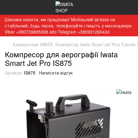
Шановні клієнти, ми працюємо! Мобільний зв'язок не
стабільний, будь ласка, телефонуйте і пишіть у месенджери
Viber +380739895308 або Telegram +380931260424
Компресори IWATA
Компресор Iwata Smart Jet Plus Tubular 
Компресор для аерографії Iwata
Smart Jet Pro IS875
Артикул:
IS875
Написати відгук