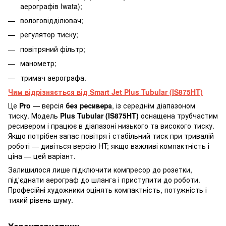
аерографів Iwata);
вологовідділювач;
регулятор тиску;
повітряний фільтр;
манометр;
тримач аерографа.
Чим відрізняється від Smart Jet Plus Tubular (IS875HT)
Це
Pro
— версія
без ресивера
, із середнім діапазоном
тиску. Модель
Plus Tubular (IS875HT)
оснащена трубчастим
ресивером і працює в діапазоні низького та високого тиску.
Якщо потрібен запас повітря і стабільний тиск при тривалій
роботі — дивіться версію HT; якщо важливі компактність і
ціна — цей варіант.
Залишилося лише підключити компресор до розетки,
під'єднати аерограф до шланга і приступити до роботи.
Професійні художники оцінять компактність, потужність і
тихий рівень шуму.