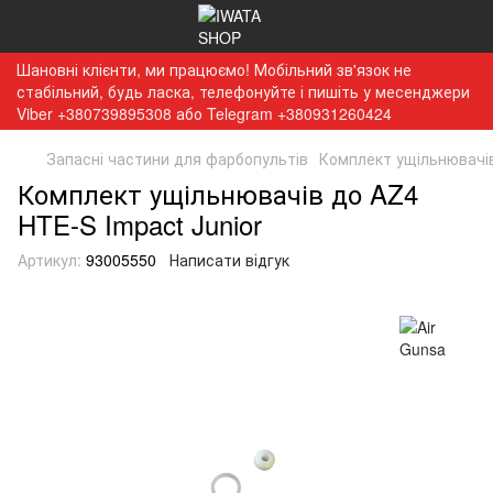
Шановні клієнти, ми працюємо! Мобільний зв'язок не
стабільний, будь ласка, телефонуйте і пишіть у месенджери
Viber +380739895308 або Telegram +380931260424
Запасні частини для фарбопультів
Комплект ущільнювачів
Комплект ущільнювачів до AZ4
HTE-S Impact Junior
Артикул:
93005550
Написати відгук