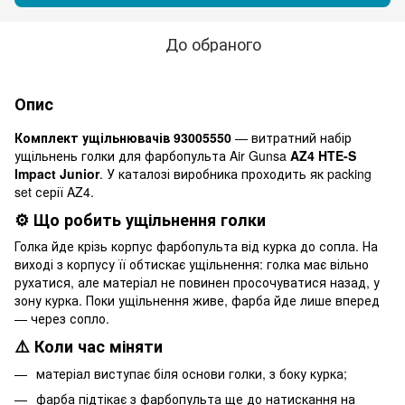
До обраного
Опис
Комплект ущільнювачів 93005550
— витратний набір
ущільнень голки для фарбопульта Air Gunsa
AZ4 HTE-S
Impact Junior
. У каталозі виробника проходить як packing
set серії AZ4.
⚙️ Що робить ущільнення голки
Голка йде крізь корпус фарбопульта від курка до сопла. На
виході з корпусу її обтискає ущільнення: голка має вільно
рухатися, але матеріал не повинен просочуватися назад, у
зону курка. Поки ущільнення живе, фарба йде лише вперед
— через сопло.
⚠️ Коли час міняти
матеріал виступає біля основи голки, з боку курка;
фарба підтікає з фарбопульта ще до натискання на