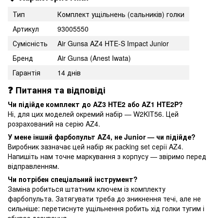
Тип
Комплект ущільнень (сальників) голки
Артикул
93005550
Сумісність
Air Gunsa AZ4 HTE-S Impact Junior
Бренд
Air Gunsa (Anest Iwata)
Гарантія
14 днів
❓ Питання та відповіді
Чи підійде комплект до AZ3 HTE2 або AZ1 HTE2P?
Ні, для цих моделей окремий набір — W2KIT56. Цей
розрахований на серію AZ4.
У мене інший фарбопульт AZ4, не Junior — чи підійде?
Виробник зазначає цей набір як packing set серії AZ4.
Напишіть нам точне маркування з корпусу — звіримо перед
відправленням.
Чи потрібен спеціальний інструмент?
Заміна робиться штатним ключем із комплекту
фарбопульта. Затягувати треба до зникнення течі, але не
сильніше: перетиснуте ущільнення робить хід голки тугим і