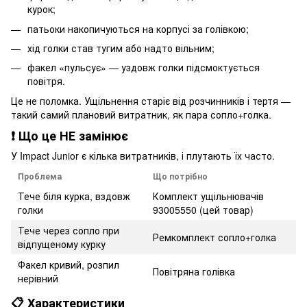
курок;
патьоки накопичуються на корпусі за голівкою;
хід голки став тугим або надто вільним;
факел «пульсує» — уздовж голки підсмоктується
повітря.
Це не поломка. Ущільнення старіє від розчинників і тертя —
такий самий плановий витратник, як пара сопло+голка.
❗ Що це НЕ замінює
У Impact Junior є кілька витратників, і плутають їх часто.
Проблема
Що потрібно
Тече біля курка, вздовж
Комплект ущільнювачів
голки
93005550 (цей товар)
Тече через сопло при
Ремкомплект сопло+голка
відпущеному курку
Факел кривий, розпил
Повітряна голівка
нерівний
📋 Характеристики