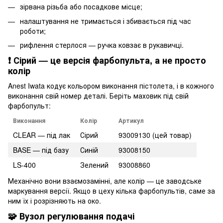
зірвана різьба або посадкове місце;
налаштування не тримається і збивається під час
роботи;
рифлення стерлося — ручка ковзає в рукавичці.
❗ Сірий — це версія фарбопульта, а не просто
колір
Anest Iwata кодує кольором виконання пістолета, і в кожного
виконання свій номер деталі. Беріть маховик під свій
фарбопульт:
Виконання
Колір
Артикул
CLEAR — під лак
Сірий
93009130 (цей товар)
BASE — під базу
Синій
93008150
LS-400
Зелений
93008860
Механічно вони взаємозамінні, але колір — це заводське
маркування версії. Якщо в цеху кілька фарбопультів, саме за
ним їх і розрізняють на око.
🧩 Вузол регулювання подачі