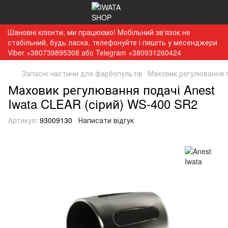
Шановні клієнти, ми працюємо! Мобільний зв'язок не
стабільний, будь ласка, телефонуйте і пишіть у месенджери
Viber +380739895308 або Telegram +380931260424
Запасні частини для фарбопультів
Маховик регулювання п
Маховик регулювання подачі Anest
Iwata CLEAR (сірий) WS-400 SR2
Артикул:
93009130
Написати відгук