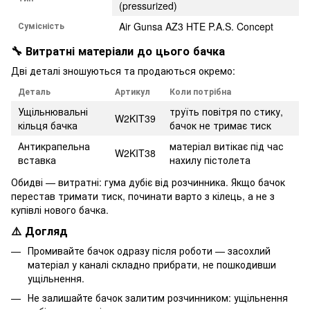
(pressurized)
Сумісність
Air Gunsa AZ3 HTE P.A.S. Concept
🔧 Витратні матеріали до цього бачка
Дві деталі зношуються та продаються окремо:
Деталь
Артикул
Коли потрібна
Ущільнювальні
труїть повітря по стику,
W2KIT39
кільця бачка
бачок не тримає тиск
Антикрапельна
матеріал витікає під час
W2KIT38
вставка
нахилу пістолета
Обидві — витратні: гума дубіє від розчинника. Якщо бачок
перестав тримати тиск, починати варто з кілець, а не з
купівлі нового бачка.
⚠️ Догляд
Промивайте бачок одразу після роботи — засохлий
матеріал у каналі складно прибрати, не пошкодивши
ущільнення.
Не залишайте бачок залитим розчинником: ущільнення