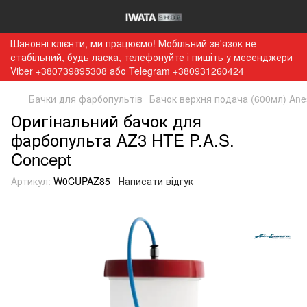
Шановні клієнти, ми працюємо! Мобільний зв'язок не
стабільний, будь ласка, телефонуйте і пишіть у месенджери
Viber +380739895308 або Telegram +380931260424
Бачки для фарбопультів
Бачок верхня подача (600мл) Ane
Оригінальний бачок для
фарбопульта AZ3 HTE P.A.S.
Concept
Артикул:
W0CUPAZ85
Написати відгук