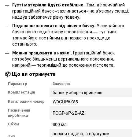
Густі матеріали йдуть стабільно.
Там, де звичайний
гравітаційний бачок «захлинається» на в'язкому складі,
наддув забезпечує рівну подачу.
Подача не залежить від рівня в бачку.
У звичайного
бачка напір падає в міру спорожнення — тут тиск
тримає його постійним від першого проходу до
останнього.
Можна працювати в нахилі.
Гравітаційний бачок
потребує більш-менш вертикального положення,
напірний — терпиміший до положення пістолета.
📦 Що ви отримуєте
Параметр
Значення
Комплектація
бачок у зборі з кришкою
Каталожний номер
W0CUPAZ85
Позначення
PCGP-6P-2B-AZ
виробника
Об'єм
600 мл
верхня подача, з наддувом
Тип