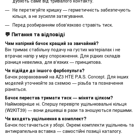
дубіють саме від тривалого контакту.
Не перетягуйте кришку — герметичність забезпечують
кільця, а не зусилля затягування.
Перед розбиранням обов'язково стравіть тиск.
💬 Питання та відповіді
Чим напірний бачок кращий за звичайний?
Він тримає стабільну подачу на густих матеріалах і не
втрачає напір у міру спорожнення. Для рідких складів
різниця невелика, для в'язких — принципова.
Чи підійде до іншого фарбопульта?
Бачок розрахований на AZ3 HTE P.A.S. Concept. Для інших
моделей уточнюйте за схемою — різьба та позначення
різняться.
Бачок перестав тримати тиск — міняти цілком?
Найімовірніше ні. Спершу перевірте ущільнювальні кільця
(W2KIT39) — вони дешевші в рази та зношуються першими.
Чи входять ущільнення в комплект?
Бачок постачається у зборі. Окремі комплекти ущільнень та
антикрапельна вставка — самостійні позиції каталогу.