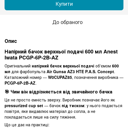
Купити
До обраного
Опис
Напірний бачок верхньої подачі 600 мл Anest
Iwata PCGP-6P-2B-AZ
Оригінальний
напірний бачок верхньої подачі
об'ємом
600
мл
для фарбопульта
Air Gunsa AZ3 HTE P.A.S. Concept
.
Каталожний номер —
W0CUPAZ85
, позначення виробника —
PCGP-6P-2B-AZ
.
🎯 Чим він відрізняється від звичайного бачка
Це не просто ємність зверху. Виробник позначає його як
pressurized cup set
— бачок
під тиском
: у нього подається
повітря, яке видавлює матеріал до сопла, а не
покладається лише на силу тяжіння.
Що це дає на практиці: