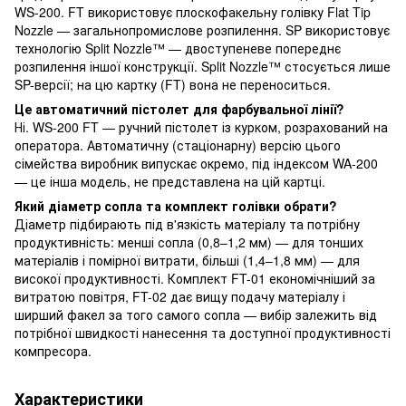
WS-200. FT використовує плоскофакельну голівку Flat Tip
Nozzle — загальнопромислове розпилення. SP використовує
технологію Split Nozzle™ — двоступеневе попереднє
розпилення іншої конструкції. Split Nozzle™ стосується лише
SP-версії; на цю картку (FT) вона не переноситься.
Це автоматичний пістолет для фарбувальної лінії?
Ні. WS-200 FT — ручний пістолет із курком, розрахований на
оператора. Автоматичну (стаціонарну) версію цього
сімейства виробник випускає окремо, під індексом WA-200
— це інша модель, не представлена на цій картці.
Який діаметр сопла та комплект голівки обрати?
Діаметр підбирають під в'язкість матеріалу та потрібну
продуктивність: менші сопла (0,8–1,2 мм) — для тонших
матеріалів і помірної витрати, більші (1,4–1,8 мм) — для
високої продуктивності. Комплект FT-01 економічніший за
витратою повітря, FT-02 дає вищу подачу матеріалу і
ширший факел за того самого сопла — вибір залежить від
потрібної швидкості нанесення та доступної продуктивності
компресора.
Характеристики