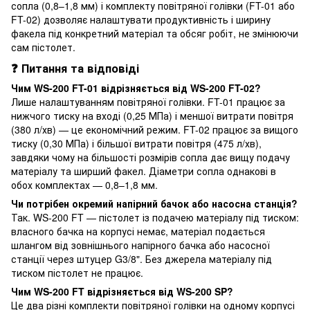
сопла (0,8–1,8 мм) і комплекту повітряної голівки (FT-01 або
FT-02) дозволяє налаштувати продуктивність і ширину
факела під конкретний матеріал та обсяг робіт, не змінюючи
сам пістолет.
❓ Питання та відповіді
Чим WS-200 FT-01 відрізняється від WS-200 FT-02?
Лише налаштуванням повітряної голівки. FT-01 працює за
нижчого тиску на вході (0,25 МПа) і меншої витрати повітря
(380 л/хв) — це економічний режим. FT-02 працює за вищого
тиску (0,30 МПа) і більшої витрати повітря (475 л/хв),
завдяки чому на більшості розмірів сопла дає вищу подачу
матеріалу та ширший факел. Діаметри сопла однакові в
обох комплектах — 0,8–1,8 мм.
Чи потрібен окремий напірний бачок або насосна станція?
Так. WS-200 FT — пістолет із подачею матеріалу під тиском:
власного бачка на корпусі немає, матеріал подається
шлангом від зовнішнього напірного бачка або насосної
станції через штуцер G3/8". Без джерела матеріалу під
тиском пістолет не працює.
Чим WS-200 FT відрізняється від WS-200 SP?
Це два різні комплекти повітряної голівки на одному корпусі