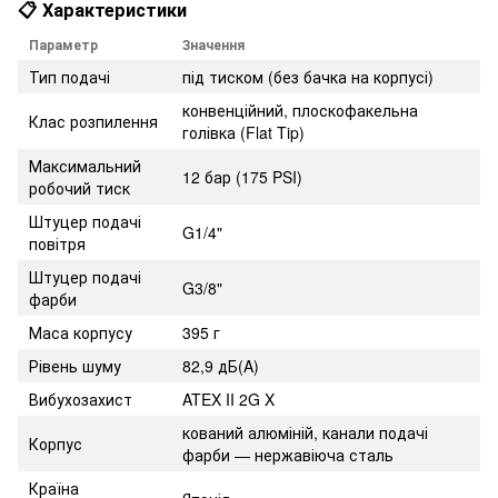
📋 Характеристики
Параметр
Значення
Тип подачі
під тиском (без бачка на корпусі)
конвенційний, плоскофакельна
Клас розпилення
голівка (Flat Tip)
Максимальний
12 бар (175 PSI)
робочий тиск
Штуцер подачі
G1/4"
повітря
Штуцер подачі
G3/8"
фарби
Маса корпусу
395 г
Рівень шуму
82,9 дБ(A)
Вибухозахист
ATEX II 2G X
кований алюміній, канали подачі
Корпус
фарби — нержавіюча сталь
Країна