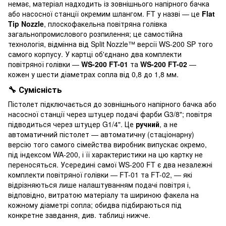
немає, матеріал надходить із зовнішнього напірного бачка
або насосної станції окремим шлангом. FT у назві — це
Flat
Tip Nozzle
, плоскофакельна повітряна голівка
загальнопромислового розпилення; це самостійна
технологія, відмінна від Split Nozzle™ версії WS-200 SP того
самого корпусу. У картці об'єднано два комплекти
повітряної голівки —
WS-200 FT-01
та
WS-200 FT-02
—
кожен у шести діаметрах сопла від 0,8 до 1,8 мм.
🔧 Сумісність
Пістолет підключається до зовнішнього напірного бачка або
насосної станції через штуцер подачі фарби G3/8"; повітря
підводиться через штуцер G1/4". Це
ручний
, а не
автоматичний пістолет — автоматичну (стаціонарну)
версію того самого сімейства виробник випускає окремо,
під індексом WA-200, і її характеристики на цю картку не
переносяться. Усередині самої WS-200 FT є два незалежні
комплекти повітряної голівки — FT-01 та FT-02, — які
відрізняються лише налаштуванням подачі повітря і,
відповідно, витратою матеріалу та шириною факела на
кожному діаметрі сопла; обидва підбираються під
конкретне завдання, див. таблиці нижче.