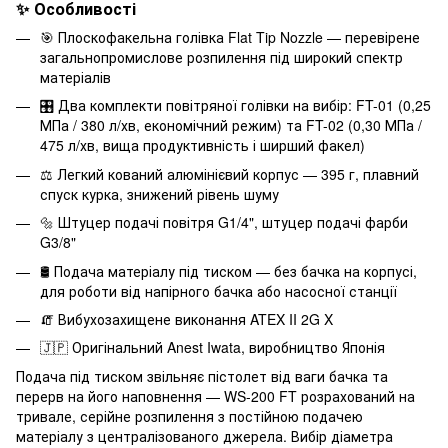
✨ Особливості
🎯 Плоскофакельна голівка Flat Tip Nozzle — перевірене
загальнопромислове розпилення під широкий спектр
матеріалів
🎛️ Два комплекти повітряної голівки на вибір: FT-01 (0,25
МПа / 380 л/хв, економічний режим) та FT-02 (0,30 МПа /
475 л/хв, вища продуктивність і ширший факел)
⚖️ Легкий кований алюмінієвий корпус — 395 г, плавний
спуск курка, знижений рівень шуму
🔩 Штуцер подачі повітря G1/4", штуцер подачі фарби
G3/8"
🛢️ Подача матеріалу під тиском — без бачка на корпусі,
для роботи від напірного бачка або насосної станції
🧯 Вибухозахищене виконання ATEX II 2G X
🇯🇵 Оригінальний Anest Iwata, виробництво Японія
Подача під тиском звільняє пістолет від ваги бачка та
перерв на його наповнення — WS-200 FT розрахований на
тривале, серійне розпилення з постійною подачею
матеріалу з централізованого джерела. Вибір діаметра