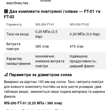
Японія
виробництва
🎛️ Два комплекти повітряної голівки — FT-01 та
FT-02
Параметр
WS-200 FT-01
WS-200 FT-02
0,25 МПа (2,5
Тиск на вході
0,30 МПа (3,0 бар)
бар)
Витрата
380 л/хв
475 л/хв
повітря
економічне,
підвищена
Характер
знижена витрата
продуктивність,
налаштування
повітря
ширший факел
📐 Параметри за діаметром сопла
Виміряно на відстані 150 мм від сопла. Тиск і витрата повітря
для кожного комплекту постійні на всіх шести розмірах (див.
таблицю вище), змінюються лише подача матеріалу та ширина
факела.
WS-200 FT-01 (0,25 МПа / 380 л/хв)