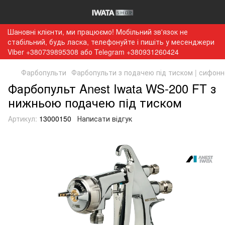
Шановні клієнти, ми працюємо! Мобільний зв'язок не
стабільний, будь ласка, телефонуйте і пишіть у месенджери
Viber +380739895308 або Telegram +380931260424
Фарбопульти
Фарбопульти з подачею під тиском | сифонн
Фарбопульт Anest Iwata WS-200 FT з
нижньою подачею під тиском
Артикул:
13000150
Написати відгук