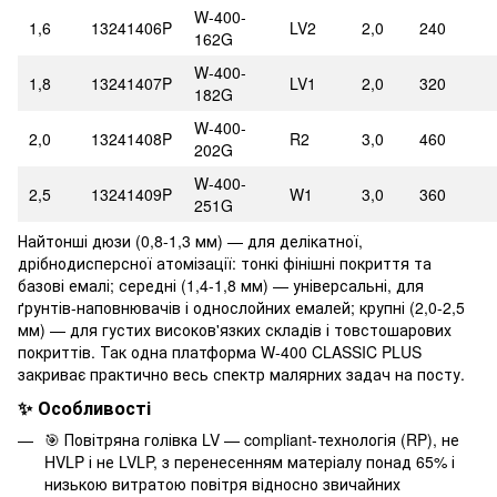
W-400-
1,6
13241406P
LV2
2,0
240
162G
W-400-
1,8
13241407P
LV1
2,0
320
182G
W-400-
2,0
13241408P
R2
3,0
460
202G
W-400-
2,5
13241409P
W1
3,0
360
251G
Найтонші дюзи (0,8-1,3 мм) — для делікатної,
дрібнодисперсної атомізації: тонкі фінішні покриття та
базові емалі; середні (1,4-1,8 мм) — універсальні, для
ґрунтів-наповнювачів і однослойних емалей; крупні (2,0-2,5
мм) — для густих високов'язких складів і товстошарових
покриттів. Так одна платформа W-400 CLASSIC PLUS
закриває практично весь спектр малярних задач на посту.
✨ Особливості
🎯 Повітряна голівка LV — compliant-технологія (RP), не
HVLP і не LVLP, з перенесенням матеріалу понад 65% і
низькою витратою повітря відносно звичайних