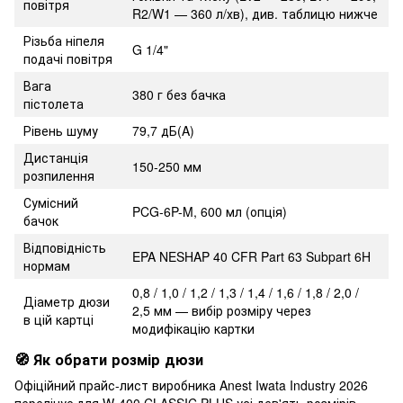
повітря
R2/W1 — 360 л/хв), див. таблицю нижче
Різьба ніпеля
G 1/4"
подачі повітря
Вага
380 г без бачка
пістолета
Рівень шуму
79,7 дБ(A)
Дистанція
150-250 мм
розпилення
Сумісний
PCG-6P-M, 600 мл (опція)
бачок
Відповідність
EPA NESHAP 40 CFR Part 63 Subpart 6H
нормам
0,8 / 1,0 / 1,2 / 1,3 / 1,4 / 1,6 / 1,8 / 2,0 /
Діаметр дюзи
2,5 мм — вибір розміру через
в цій картці
модифікацію картки
🧭 Як обрати розмір дюзи
Офіційний прайс-лист виробника Anest Iwata Industry 2026