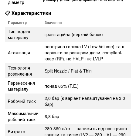
діаметр
📋 Характеристики
Параметр
Значення
Тип подачі
гравітаційна (верхній бачок)
матеріалу
повітряна голівка LV (Low Volume) та її
Атомізація
варіанти за розміром дюзи, compliant-
клас (RP), не HVLP і не LVLP
Технологія
Split Nozzle / Flat & Thin
розпилення
Перенесення
понад 65% (T.E.)
матеріалу
2,0 бар (є варіант налаштування на 3,0
Робочий тиск
бар)
Максимальний
6,8 бар
робочий тиск
280-360 л/хв — залежить від повітряної
Витрата
голівки та тиску (LV2 — 280, LV1 — 290,