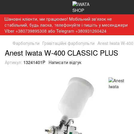
Шановні клієнти, ми працюємо! Мобільний зв'язок не
стабільний, будь ласка, телефонуйте і пишіть у месенджери
Viber +380739895308 або Telegram +380931260424
Фарбопульти
Гравітаційні фарбопульти
Anest Iwata W-40
Anest Iwata W-400 CLASSIC PLUS
Артикул:
13241401P
Написати відгук