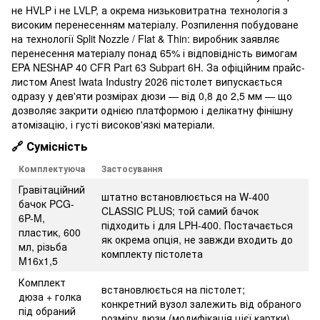
не HVLP і не LVLP, а окрема низьковитратна технологія з
високим перенесенням матеріалу. Розпилення побудоване
на технології Split Nozzle / Flat & Thin: виробник заявляє
перенесення матеріалу понад 65% і відповідність вимогам
EPA NESHAP 40 CFR Part 63 Subpart 6H. За офіційним прайс-
листом Anest Iwata Industry 2026 пістолет випускається
одразу у дев'яти розмірах дюзи — від 0,8 до 2,5 мм — що
дозволяє закрити однією платформою і делікатну фінішну
атомізацію, і густі високов'язкі матеріали.
🔗 Сумісність
Комплектуюча
Застосування
Гравітаційний
штатно встановлюється на W-400
бачок PCG-
CLASSIC PLUS; той самий бачок
6P-M,
підходить і для LPH-400. Постачається
пластик, 600
як окрема опція, не завжди входить до
мл, різьба
комплекту пістолета
M16x1,5
Комплект
встановлюється на пістолет;
дюза + голка
конкретний вузол залежить від обраного
під обраний
розміру дюзи (модифікація цієї картки)