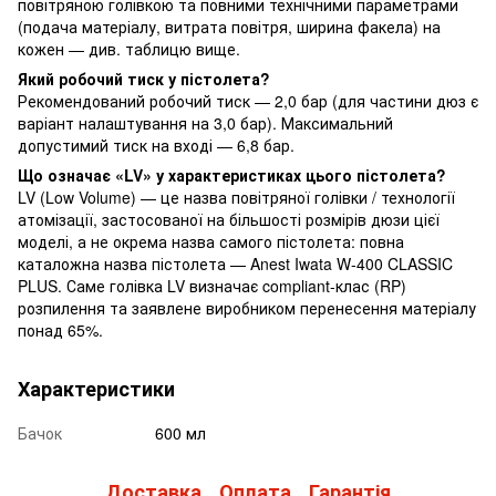
повітряною голівкою та повними технічними параметрами
(подача матеріалу, витрата повітря, ширина факела) на
кожен — див. таблицю вище.
Який робочий тиск у пістолета?
Рекомендований робочий тиск — 2,0 бар (для частини дюз є
варіант налаштування на 3,0 бар). Максимальний
допустимий тиск на вході — 6,8 бар.
Що означає «LV» у характеристиках цього пістолета?
LV (Low Volume) — це назва повітряної голівки / технології
атомізації, застосованої на більшості розмірів дюзи цієї
моделі, а не окрема назва самого пістолета: повна
каталожна назва пістолета — Anest Iwata W-400 CLASSIC
PLUS. Саме голівка LV визначає compliant-клас (RP)
розпилення та заявлене виробником перенесення матеріалу
понад 65%.
Характеристики
Бачок
600 мл
Доставка
Оплата
Гарантія