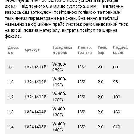
перелічує для W-400 CLASSIC PLUS усі дев'ять розмірів
дюзи — від тонкого 0,8 мм до густого 2,5 мм — з власним
заводським артикулом, повітряною голівкою та повними
технічними параметрами на кожен. Значення в таблиці
наведено за офіційним прайс-листом: рекомендований тиск
на вході, подача матеріалу, витрата повітря та ширина
факела.
Дюза,
Заводська
Повітр.
Тиск,
Подача,
Артикул
мм
модель
голівка
бар
мл/хв
W-400-
0,8
13241401P
LV2
2,0
60
082G
W-400-
1,0
13241402P
LV2
2,0
95
102G
W-400-
1,2
13241403P
LV2
2,0
100
122G
W-400-
1,3
13241404P
LV2
2,0
160
132G
W-400-
1,4
13241405P
LV2
2,0
210
142G