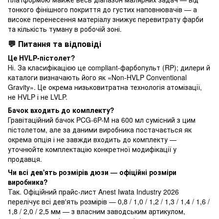
тонкого фінішного покриття до густих наповнювачів — а
високе перенесення матеріалу знижує перевитрату фарби
та кількість туману в робочій зоні.
💬 Питання та відповіді
Це HVLP-пістолет?
Ні. За класифікацією це compliant-фарбопульт (RP); дилери й
каталоги визначають його як «Non-HVLP Conventional
Gravity». Це окрема низьковитратна технологія атомізації,
не HVLP і не LVLP.
Бачок входить до комплекту?
Гравітаційний бачок PCG-6P-M на 600 мл сумісний з цим
пістолетом, але за даними виробника постачається як
окрема опція і не завжди входить до комплекту —
уточнюйте комплектацію конкретної модифікації у
продавця.
Чи всі дев'ять розмірів дюзи — офіційні розміри
виробника?
Так. Офіційний прайс-лист Anest Iwata Industry 2026
перелічує всі дев'ять розмірів — 0,8 / 1,0 / 1,2 / 1,3 / 1,4 / 1,6 /
1,8 / 2,0 / 2,5 мм — з власним заводським артикулом,