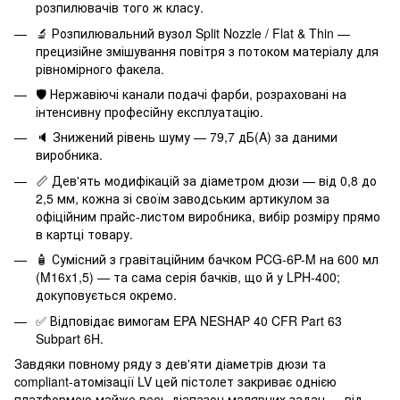
розпилювачів того ж класу.
🔬 Розпилювальний вузол Split Nozzle / Flat & Thin —
прецизійне змішування повітря з потоком матеріалу для
рівномірного факела.
🛡️ Нержавіючі канали подачі фарби, розраховані на
інтенсивну професійну експлуатацію.
🔈 Знижений рівень шуму — 79,7 дБ(A) за даними
виробника.
📏 Дев'ять модифікацій за діаметром дюзи — від 0,8 до
2,5 мм, кожна зі своїм заводським артикулом за
офіційним прайс-листом виробника, вибір розміру прямо
в картці товару.
🧴 Сумісний з гравітаційним бачком PCG-6P-M на 600 мл
(M16x1,5) — та сама серія бачків, що й у LPH-400;
докуповується окремо.
✅ Відповідає вимогам EPA NESHAP 40 CFR Part 63
Subpart 6H.
Завдяки повному ряду з дев'яти діаметрів дюзи та
compliant-атомізації LV цей пістолет закриває однією
платформою майже весь діапазон малярних задач — від