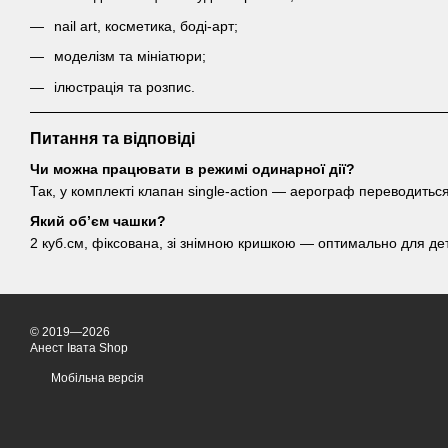
nail art, косметика, боді-арт;
моделізм та мініатюри;
ілюстрація та розпис.
Питання та відповіді
Чи можна працювати в режимі одинарної дії?
Так, у комплекті клапан single-action — аерограф переводиться
Який об’єм чашки?
2 куб.см, фіксована, зі знімною кришкою — оптимально для де
© 2019—2026
Анест Івата Shop
Мобільна версія