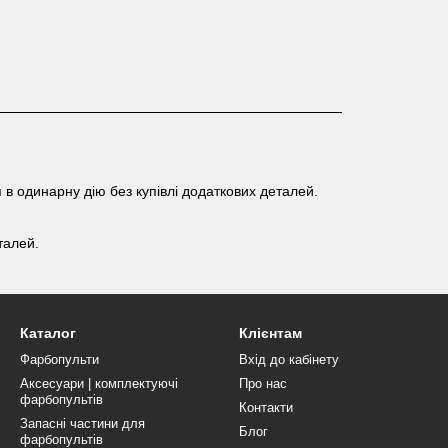
 в одинарну дію без купівлі додаткових деталей.
талей.
Каталог
Клієнтам
Фарбопульти
Вхід до кабінету
Аксесуари | комплектуючі
Про нас
фарбопультів
Контакти
Запасні частини для
Блог
фарбопультів