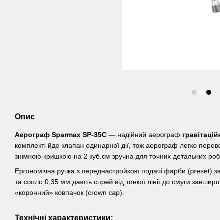
Опис
Аерограф Sparmax SP-35C
— надійний аерограф
гравітацій
комплекті йде клапан одинарної дії, тож аерограф легко перево
знімною кришкою на 2 куб.см зручна для точних детальних робі
Ергономічна ручка з переднастройкою подачі фарби (preset) з
та сопло 0,35 мм дають спрей від тонкої лінії до смуги завшир
«коронний» ковпачок (crown cap).
Технічні характеристики: