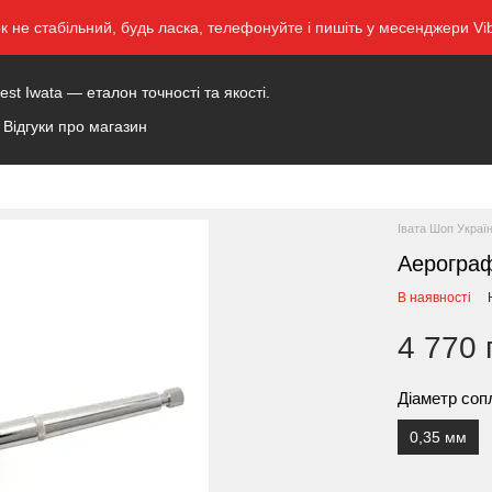
ок не стабільний, будь ласка, телефонуйте і пишіть у месенджери 
t Iwata — еталон точності та якості.
Відгуки про магазин
Івата Шоп Украї
Аерогра
В наявності
4 770 
Діаметр соп
0,35 мм