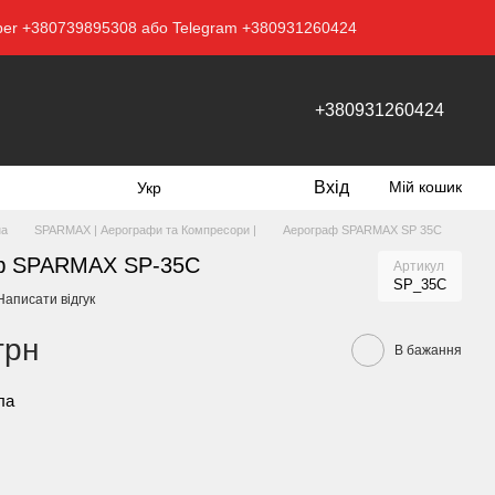
Viber +380739895308 або Telegram +380931260424
+380931260424
Вхід
Мій кошик
Укр
на
SPARMAX | Аерографи та Компресори |
Аерограф SPARMAX SP 35C
ф SPARMAX SP-35C
Артикул
SP_35C
Написати відгук
грн
В бажання
ла