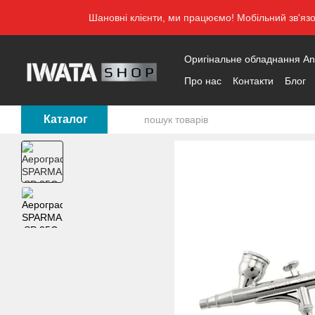
Перейти до основного контенту
Шановні клієнти, ми працюємо! Мобільний зв'яз
Оригінальне обладнання Anes
Про нас
Контакти
Блог
Каталог