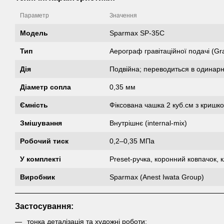
Параметр
Значення
Модель
Sparmax SP-35C
Тип
Аерограф гравітаційної подачі (Gra
Дія
Подвійна; переводиться в одинарн
Діаметр сопла
0,35 мм
Ємність
Фіксована чашка 2 куб.см з кришк
Змішування
Внутрішнє (internal-mix)
Робочий тиск
0,2–0,35 МПа
У комплекті
Preset-ручка, коронний ковпачок, к
Виробник
Sparmax (Anest Iwata Group)
Застосування:
тонка деталізація та художні роботи;