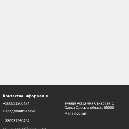
Контактна інформація
+380931260424
вулиця Академіка Сахарова, 1
Одеса Одеська область 65000
Передзвонити вам?
Мапа проїзду
+380931260424
iwatashop.ua@gmail.com