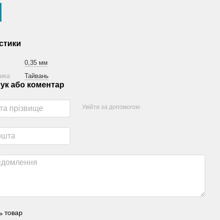
стики
0,35 мм
ника
Тайвань
гук або коментар
Увійти за допомогою
ь товар