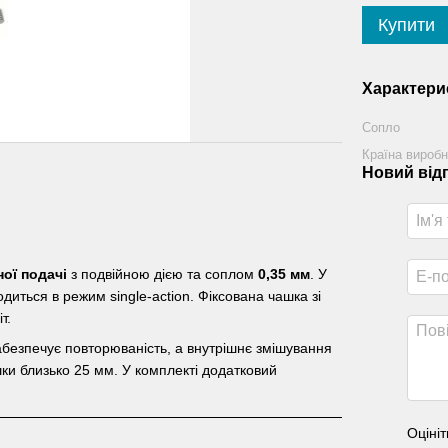
Купити
Характери
Сопло
Країна вироб
Новий від
ної подачі
з подвійною дією та соплом
0,35 мм
. У
диться в режим single-action. Фіксована чашка зі
т.
абезпечує повторюваність, а внутрішнє змішування
шки близько 25 мм. У комплекті додатковий
Оцініт