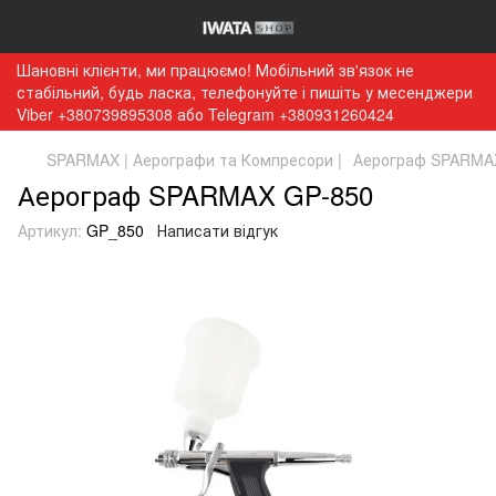
Шановні клієнти, ми працюємо! Мобільний зв'язок не
стабільний, будь ласка, телефонуйте і пишіть у месенджери
Viber +380739895308 або Telegram +380931260424
SPARMAX | Аерографи та Компресори |
Аерограф SPARMA
Аерограф SPARMAX GP-850
Артикул:
GP_850
Написати відгук