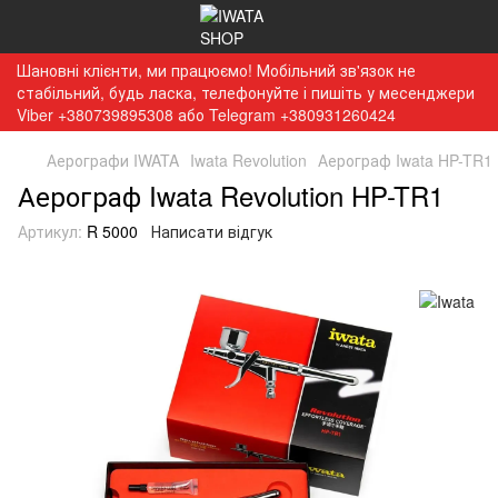
Шановні клієнти, ми працюємо! Мобільний зв'язок не
стабільний, будь ласка, телефонуйте і пишіть у месенджери
Viber +380739895308 або Telegram +380931260424
Аерографи IWATA
Iwata Revolution
Аерограф Iwata HP-TR1
Аерограф Iwata Revolution HP-TR1
Артикул:
R 5000
Написати відгук