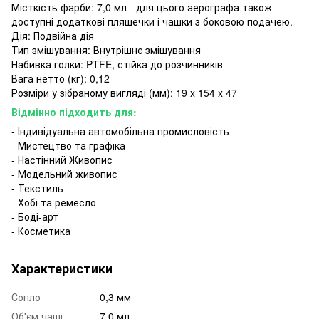
Місткість фарби: 7,0 мл - для цього аерографа також
доступні додаткові пляшечки і чашки з боковою подачею.
Дія: Подвійна дія
Тип змішування: Внутрішнє змішування
Набивка голки: PTFE, стійка до розчинників
Вага нетто (кг): 0,12
Розміри у зібраному вигляді (мм): 19 x 154 x 47
Відмінно підходить для:
- Індивідуальна автомобільна промисловість
- Мистецтво та графіка
- Настінний Живопис
- Модельний живопис
- Текстиль
- Хобі та ремесло
- Боді-арт
- Косметика
Характеристики
Сопло
0,3 мм
Об'єм чаші
7,0 мл