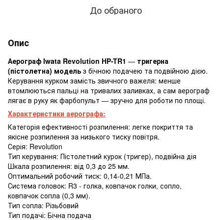
До обраного
Опис
Аерограф Iwata Revolution HP-TR1
—
тригерна
(пістолетна) модель
з бічною подачею та подвійною дією.
Керування курком замість звичного важеля: менше
втомлюються пальці на тривалих заливках, а сам аерограф
лягає в руку як фарбопульт — зручно для роботи по площі.
Характеристики аерографа:
Категорія ефективності розпилення: легке покриття та
якісне розпилення за низького тиску повітря.
Серія: Revolution
Тип керування: Пістолетний курок (тригер), подвійна дія
Шкала розпилення: від 0,3 до 25 мм.
Оптимальний робочий тиск: 0,14-0,21 МПа.
Система головок: R3 - голка, ковпачок голки, сопло,
ковпачок сопла (0,3 мм).
Тип сопла: Різьбовий
Тип подачі: Бічна подача