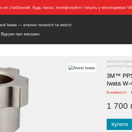
ок не стабільний, будь ласка, телефонуйте і пишіть у месенджери 
t Iwata — еталон точності та якості.
Відгуки про магазин
Івата Шоп Украї
3M™ PPS™ Series
3M™ PPS™
Iwata W-
В наявності
1 700 
Купити