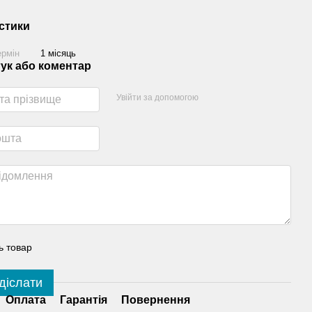
стики
ермін
1 місяць
гук або коментар
Увійти за допомогою
ь товар
діслати
Оплата
Гарантія
Повернення