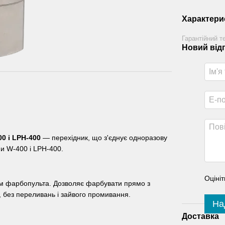
Характери
Гарантійний т
Новий від
0 і LPH-400
— перехідник, що з'єднує одноразову
ми W-400 і LPH-400.
Оцініт
ом фарбопульта. Дозволяє фарбувати прямо з
 без переливань і зайвого промивання.
На
Доставка