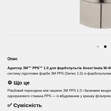
Опис
Адаптер 3M™ PPS™ 1.0 для фарбопультів Anest Iwata W-40
систему підготовки фарби 3M PPS (Series 1.0) із фарбопульта
⚙️ Що це
Різьбовий перехідник між чашкою 3M PPS 1.0 і бачковим вход
одноразового стакана PPS — із вбудованим у кришку фільтром,
✅ Сумісність