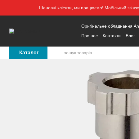
Перейти до основного контенту
Шановні клієнти, ми працюємо! Мобільний зв'яз
Оригінальне обладнання Anes
Про нас
Контакти
Блог
Каталог