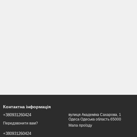
Контактна інформація
+380931260424
вулиця Академіка Сахарова, 1
Одеса Одеська область 65000
Передзвонити вам?
Мапа проїзду
+380931260424