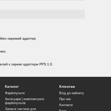
рібен окремий адаптер.
емо.
елей є окремі адаптери PPS 1.0.
Каталог
Клієнтам
Фарбопульти
Вхід до кабінету
Аксесуари | комплектуючі
Про нас
фарбопультів
Контакти
Запасні частини для
Блог