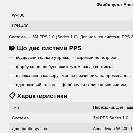
Фарбопульт Anes
W-400
LPH-400
Система — 3M PPS
1.0
(Series 1.0). Для новішої системи PPS 
🧩 Що дає система PPS
вбудований фільтр у кришці — окремий не потрібен;
фарбування під будь-яким кутом, аж до вертикалі;
швидка зміна кольору і менше розчинника на промивання;
одноразовий стакан — фарбопульт залишається чистим.
📋 Характеристики
Тип
Перехідник для чаш
Система
3M PPS Series 1.0
Для фарбопультів
Anest Iwata W-400, 