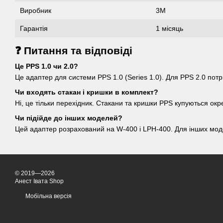
Виробник
3M
Гарантія
1 місяць
❓ Питання та відповіді
Це PPS 1.0 чи 2.0?
Це адаптер для системи PPS 1.0 (Series 1.0). Для PPS 2.0 пот
Чи входять стакан і кришки в комплект?
Ні, це тільки перехідник. Стакани та кришки PPS купуються окр
Чи підійде до інших моделей?
Цей адаптер розрахований на W-400 і LPH-400. Для інших мод
© 2019—2026
Анест Івата Shop
Мобільна версія