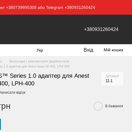
Viber +380739895308 або Telegram +380931260424
+380931260424
Вхід
Мій кошик
Укр
на
Аксесуари | комплектуючі фарбопультів
 1.0 адаптер для Anest Iwata W-400, LPH-400
 Series 1.0 адаптер для Anest
Артикул
11-1
400, LPH-400
Написати відгук
грн
В бажання