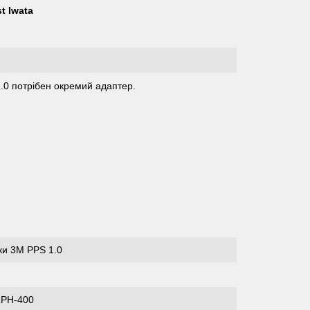
t Iwata
2.0 потрібен окремий адаптер.
ки 3M PPS 1.0
LPH-400