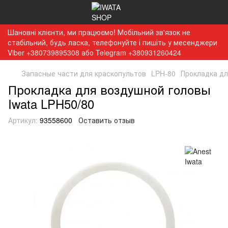
Шановні клієнти, ми працюємо! Мобільний зв'язок не
стабільний, будь ласка, телефонуйте і пишіть у месенджери
Viber +380739895308 або Telegram +380931260424
Запасные части для краскопультов
LPH-80
Прокладка дл
Прокладка для воздушной головы
Iwata LPH50/80
Артикул:
93558600
Оставить отзыв