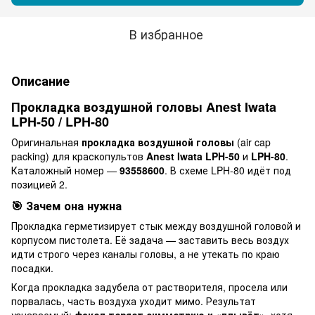
В избранное
Описание
Прокладка воздушной головы Anest Iwata
LPH-50 / LPH-80
Оригинальная
прокладка воздушной головы
(air cap
packing) для краскопультов
Anest Iwata LPH-50
и
LPH-80
.
Каталожный номер —
93558600
. В схеме LPH-80 идёт под
позицией 2.
🎯 Зачем она нужна
Прокладка герметизирует стык между воздушной головой и
корпусом пистолета. Её задача — заставить весь воздух
идти строго через каналы головы, а не утекать по краю
посадки.
Когда прокладка задубела от растворителя, просела или
порвалась, часть воздуха уходит мимо. Результат
узнаваемый:
факел теряет симметрию и «плывёт»
, хотя