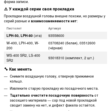
форма записи.
⚠️ У каждой серии своя прокладка
Прокладки воздушной головы внешне похожи, но размеры у
серий разные и
взаимозаменяемости нет
:
Пистолет
Артикул
LPH-50, LPH-80
(эта)
93558600
W-400, LPH-400, W-
03708240 (белая), 03512600
200
(чёрная)
WS-400 SR2, LS-400
93018310 (комплект, 2 шт.)
SR2
🔧 Как менять
Снимите воздушную голову, отвернув прижимное
кольцо.
Извлеките старую прокладку из посадочного места.
Тщательно очистите посадочную поверхность
от
засохшего материала — сор под новой прокладкой
сводит замену на нет, и дефект факела остаётся.