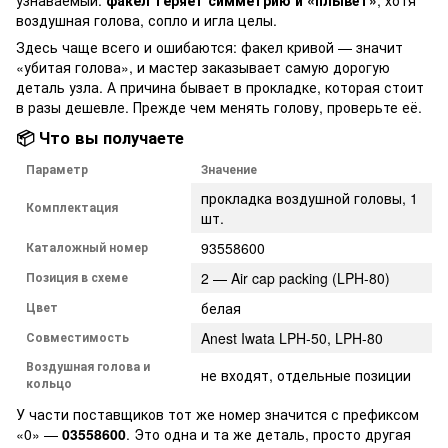
воздушная голова, сопло и игла целы.
Здесь чаще всего и ошибаются: факел кривой — значит
«убитая голова», и мастер заказывает самую дорогую
деталь узла. А причина бывает в прокладке, которая стоит
в разы дешевле. Прежде чем менять голову, проверьте её.
📦 Что вы получаете
Параметр
Значение
прокладка воздушной головы, 1
Комплектация
шт.
Каталожный номер
93558600
Позиция в схеме
2 — Air cap packing (LPH-80)
Цвет
белая
Совместимость
Anest Iwata LPH-50, LPH-80
Воздушная голова и
не входят, отдельные позиции
кольцо
У части поставщиков тот же номер значится с префиксом
«0» —
03558600
. Это одна и та же деталь, просто другая