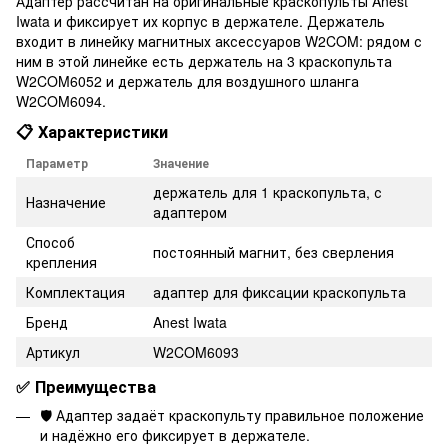
Адаптер рассчитан на оригинальные краскопульты Anest
Iwata и фиксирует их корпус в держателе. Держатель
входит в линейку магнитных аксессуаров W2COM: рядом с
ним в этой линейке есть держатель на 3 краскопульта
W2COM6052 и держатель для воздушного шланга
W2COM6094.
📋 Характеристики
Параметр
Значение
держатель для 1 краскопульта, с
Назначение
адаптером
Способ
постоянный магнит, без сверления
крепления
Комплектация
адаптер для фиксации краскопульта
Бренд
Anest Iwata
Артикул
W2COM6093
✅ Преимущества
🛡️ Адаптер задаёт краскопульту правильное положение
и надёжно его фиксирует в держателе.