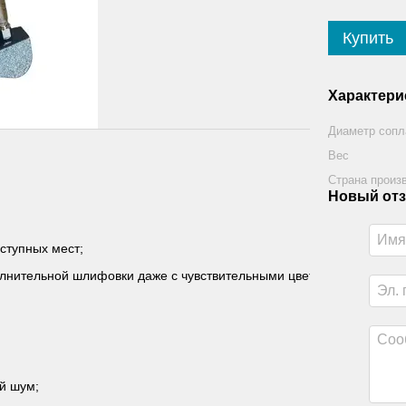
Купить
Характери
Диаметр сопл
Вес
Страна произ
Новый отз
ступных мест;
лнительной шлифовки даже с чувствительными цветами;
й шум;