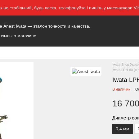
ок не стабільний, будь ласка, телефонуйте і пишіть у месенджери 
Anest Iwata — эталон точности и качества.
тзывы о магазине
Iwata Shop Укра
Iwata LPH-80 (c
Iwata LP
В наличии
О
16 700
Диаметр со
0,4 мм