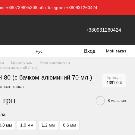
Viber +380739895308 або Telegram +380931260424
+380931260424
Вход
Мой заказ
Рус
ина
Краскопульты
Мини краскопульты
 бачком-алюминий 70 мл )
H-80 (c бачком-алюминий 70 мл )
Артикул
1391-0.4
ставить отзыв
 грн
В желания
пла
0,8 мм
1,0 мм
1,2 мм
0,6 мм