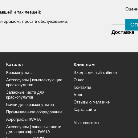
Оцени
авшей и так левшей;
я хромом, прост в обслуживании;
От
Доставка
Каталог
Клиентам
Краскопульты
Вход в личный кабинет
Аксессуары | комплектующие
О нас
краскопультов
Контакты
Запасные части для
Блог
краскопультов
Отзывы о магазине
Бачки для краскопультов
Карта сайта
Промышленное оборудование
Аэрографы IWATA
Мы в соцсетях
Аксессуары | запасные части
для аэрографов IWATA