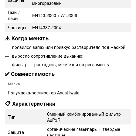
многоразовый
Газы /
EN143:2000 + A1:2006
пары
Частицы
EN14387:2004
⚠️ Когда менять
появился запах или привкус растворителя под маской;
выросло сопротивление дыханию;
фильтр — расходник, меняется по регламенту.
✅ Совместимость
Маска
Полумаска-респиратор Anest Iwata
📋 Характеристики
Сменный комбинированный фильтр
Тип
A2P3R
органические газы/пары + твёрдые
Защита
частицы