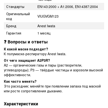
Стандарты
EN143:2000 + A1:2006, EN14387:2004
Оригинальный
VIUGVGM123
код
Бренд
Anest Iwata
Гарантия
1 месяц
❓ Вопросы и ответы
К какой маске подходит?
К полумаске-респиратору Anest Iwata.
От чего защищает A2P3R?
A2 — органические газы и пары (растворители,
углеводороды); P3 — твёрдые частицы и аэрозоли высокой
эффективности.
Как часто менять?
Это расходник: меняйте при появлении запаха под маской
или росте сопротивления дыханию.
Характеристики