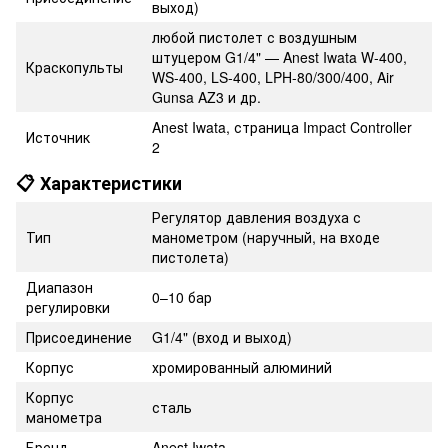
выход)
любой пистолет с воздушным
штуцером G1/4" — Anest Iwata W-400,
Краскопульты
WS-400, LS-400, LPH-80/300/400, Air
Gunsa AZ3 и др.
Anest Iwata, страница Impact Controller
Источник
2
📋 Характеристики
Регулятор давления воздуха с
Тип
манометром (наручный, на входе
пистолета)
Диапазон
0–10 бар
регулировки
Присоединение
G1/4" (вход и выход)
Корпус
хромированный алюминий
Корпус
сталь
манометра
Бренд
Anest Iwata