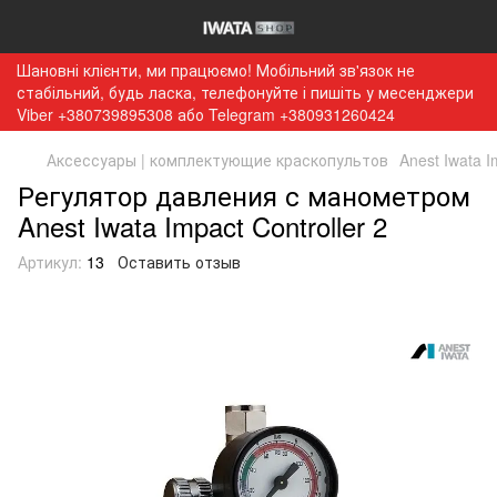
Шановні клієнти, ми працюємо! Мобільний зв'язок не
стабільний, будь ласка, телефонуйте і пишіть у месенджери
Viber +380739895308 або Telegram +380931260424
Аксессуары | комплектующие краскопультов
Anest Iwata 
Регулятор давления с манометром
Anest Iwata Impact Controller 2
Артикул:
13
Оставить отзыв