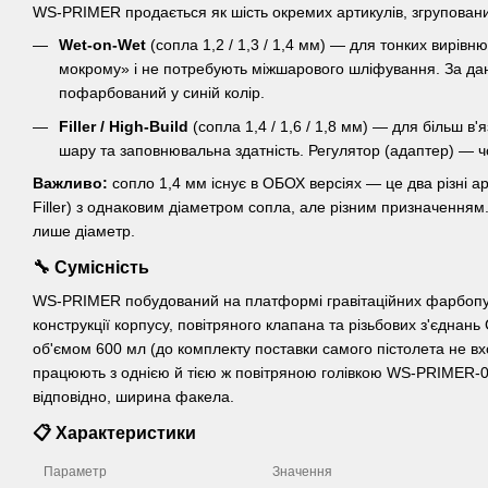
WS-PRIMER продається як шість окремих артикулів, згрупованих 
Wet-on-Wet
(сопла 1,2 / 1,3 / 1,4 мм) — для тонких вирівн
мокрому» і не потребують міжшарового шліфування. За дани
пофарбований у синій колір.
Filler / High-Build
(сопла 1,4 / 1,6 / 1,8 мм) — для більш в
шару та заповнювальна здатність. Регулятор (адаптер) — ч
Важливо:
сопло 1,4 мм існує в ОБОХ версіях — це два різні
Filler) з однаковим діаметром сопла, але різним призначенням
лише діаметр.
🔧 Сумісність
WS-PRIMER побудований на платформі гравітаційних фарбопульт
конструкції корпусу, повітряного клапана та різьбових з'єднан
об'ємом 600 мл (до комплекту поставки самого пістолета не вх
працюють з однією й тією ж повітряною голівкою WS-PRIMER-01
відповідно, ширина факела.
📋 Характеристики
Параметр
Значення