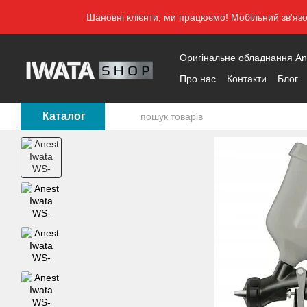
Перейти до основного контенту
Шановні клієнти, ми працюємо! Мобільний зв'яз
Оригінальне обладнання Anes
Про нас
Контакти
Блог
Каталог