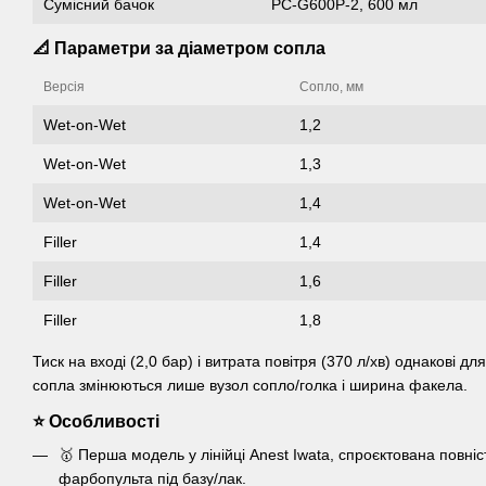
Сумісний бачок
PC-G600P-2, 600 мл
📐 Параметри за діаметром сопла
Версія
Сопло, мм
Wet-on-Wet
1,2
Wet-on-Wet
1,3
Wet-on-Wet
1,4
Filler
1,4
Filler
1,6
Filler
1,8
Тиск на вході (2,0 бар) і витрата повітря (370 л/хв) однакові д
сопла змінюються лише вузол сопло/голка і ширина факела.
⭐ Особливості
🥇 Перша модель у лінійці Anest Iwata, спроєктована повніс
фарбопульта під базу/лак.