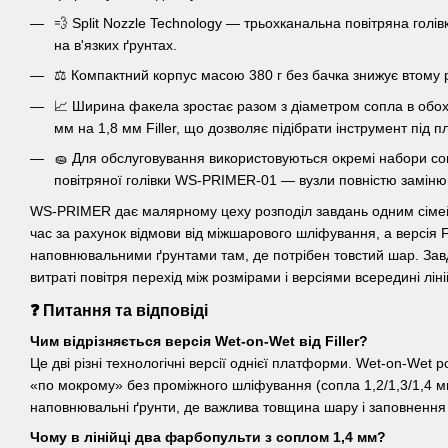
💨 Split Nozzle Technology — трьохканальна повітряна голі
на в'язких ґрунтах.
⚖️ Компактний корпус масою 380 г без бачка знижує втому 
📈 Ширина факела зростає разом з діаметром сопла в обох
мм на 1,8 мм Filler, що дозволяє підібрати інструмент під п
🧽 Для обслуговування використовуються окремі набори соп
повітряної голівки WS-PRIMER-01 — вузли повністю заміню
WS-PRIMER дає малярному цеху розподіл завдань одним сімей
час за рахунок відмови від міжшарового шліфування, а версія Fi
наповнювальними ґрунтами там, де потрібен товстий шар. Завдя
витраті повітря перехід між розмірами і версіями всередині л
❓ Питання та відповіді
Чим відрізняється версія Wet-on-Wet від Filler?
Це дві різні технологічні версії однієї платформи. Wet-on-Wet 
«по мокрому» без проміжного шліфування (сопла 1,2/1,3/1,4 мм, 
наповнювальні ґрунти, де важлива товщина шару і заповнення (
Чому в лінійці два фарбопульти з соплом 1,4 мм?