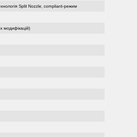
нологія Split Nozzle, compliant-режим
х модифікацій)