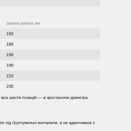
Ширина факела, мм
150
180
190
190
210
235
ля всіх шести позицій — зі зростанням діаметра
тю під ґрунтувальні матеріали, а не адаптована з