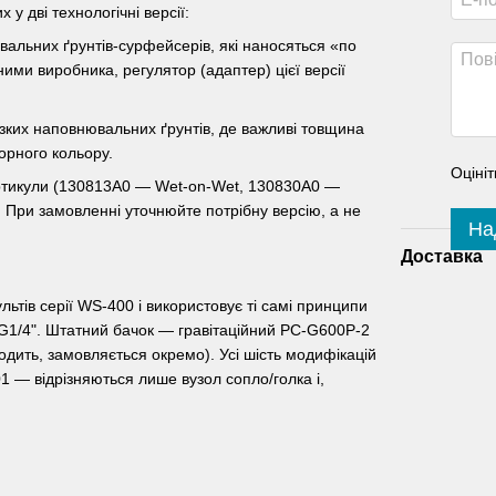
у дві технологічні версії:
ювальних ґрунтів-сурфейсерів, які наносяться «по
ми виробника, регулятор (адаптер) цієї версії
'язких наповнювальних ґрунтів, де важливі товщина
орного кольору.
Оцініт
 артикули (130813A0 — Wet-on-Wet, 130830A0 —
. При замовленні уточнюйте потрібну версію, а не
На
Доставка
ів серії WS-400 і використовує ті самі принципи
ь G1/4". Штатний бачок — гравітаційний PC-G600P-2
одить, замовляється окремо). Усі шість модифікацій
 — відрізняються лише вузол сопло/голка і,