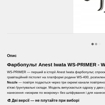
Опис
Фарбопульт Anest Iwata WS-PRIMER - 
WS-PRIMER — перший в історії Anest Iwata фарбопульт, спроєк
гравітаційний пістолет на платформі родини WS-400, розпилен
Nozzle
— повітря подається через три окремі канали повітряно
в'язкі ґрунтувальні склади. Модель випускається одразу у двох 
нанесення «мокрим по мокрому» без шліфування і для нанесен
🎨 Дві версії — не плутайте при виборі