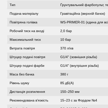
Тип
Ґрунтувальний фарбопульт, тех
Подача матеріалу
Гравітаційна (верхній бачок)
Повітряна голівка
WS-PRIMER-01 (єдина для всі
Робочий тиск на вході
2,0 бар
Максимальний тиск
10 бар
Витрата повітря
370 л/хв
Штуцер подачі повітря
G1/4" (зовнішня різьба)
Штуцер подачі фарби
G1/4" (внутрішня різьба)
Маса без бачка
380 г
Рівень шуму
85 дБ(A)
Дистанція розпилення
150–250 мм
Рекомендована в'язкість
15–23 с за Фордом №4