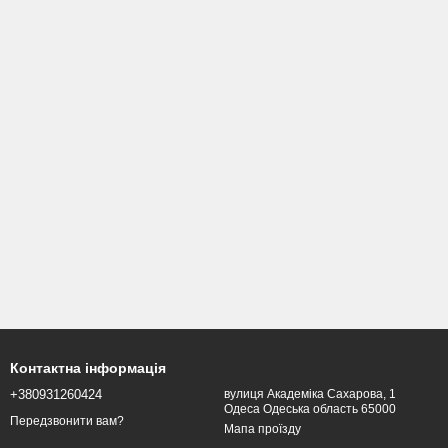
Контактна інформація
+380931260424
вулиця Академіка Сахарова, 1
Одеса Одеська область 65000
Передзвонити вам?
Мапа проїзду