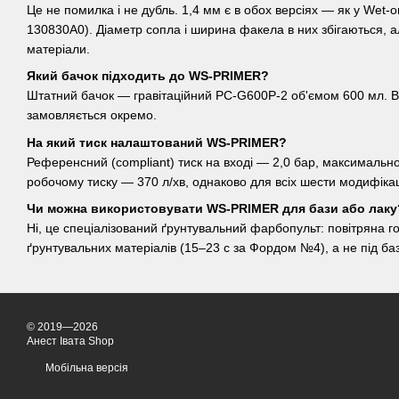
Це не помилка і не дубль. 1,4 мм є в обох версіях — як у Wet-on
130830A0). Діаметр сопла і ширина факела в них збігаються, але 
матеріали.
Який бачок підходить до WS-PRIMER?
Штатний бачок — гравітаційний PC-G600P-2 об'ємом 600 мл. Він
замовляється окремо.
На який тиск налаштований WS-PRIMER?
Референсний (compliant) тиск на вході — 2,0 бар, максимальн
робочому тиску — 370 л/хв, однаково для всіх шести модифікац
Чи можна використовувати WS-PRIMER для бази або лаку
Ні, це спеціалізований ґрунтувальний фарбопульт: повітряна голі
ґрунтувальних матеріалів (15–23 с за Фордом №4), а не під баз
© 2019—2026
Анест Івата Shop
Мобільна версія