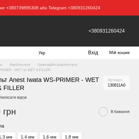
Viber +380739895308 або Telegram +380931260424
+380931260424
Вхід
Мій кошик
Укр
на
Фарбопульти
Гравітаційні фарбопульти
-PRIMER - WET on WET & FILLER
ьт Anest Iwata WS-PRIMER - WET
Артикул
130811A0
& FILLER
Написати відгук
 грн
В бажання
ла
1,3 мм
1,4 мм
1,6 мм
1,8 мм