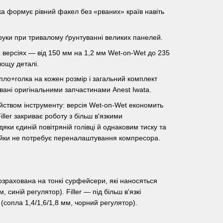
вка формує рівний факел без «рваних» країв навіть
руки при тривалому ґрунтуванні великих панелей.
 версіях — від 150 мм на 1,2 мм Wet-on-Wet до 235
лощу деталі.
ло+голка на кожен розмір і загальний комплект
вані оригінальними запчастинами Anest Iwata.
ством інструменту: версія Wet-on-Wet економить
ller закриває роботу з більш в'язкими
ки єдиній повітряній голівці й однаковим тиску та
інійки не потребує переналаштування компресора.
розрахована на тонкі сурфейсери, які наносяться
синій регулятор). Filler — під більш в'язкі
сопла 1,4/1,6/1,8 мм, чорний регулятор).