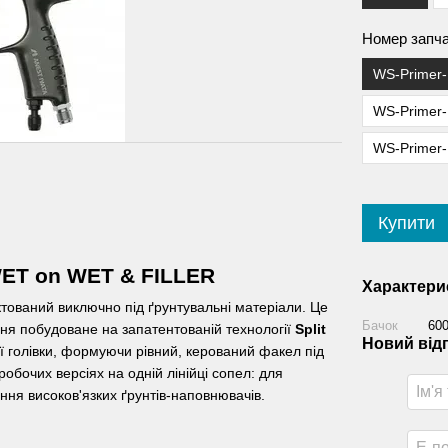
Номер запч
WS-Primer-
WS-Primer-1
WS-Primer-1
Купити
WET on WET & FILLER
Характери
тований виключно під ґрунтувальні матеріали. Це
Бачок
60
ня побудоване на запатентованій технології
Split
Новий від
ї голівки, формуючи рівний, керований факел під
робочих версіях на одній лінійці сопел: для
ня високов'язких ґрунтів-наповнювачів.