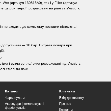
-Wet (артикул 130813A0), так і у Filler (артикул
це різні версії, розраховані на різні за в'язкістю
 не входить до комплекту поставки пістолета і
о допустимий — 10 бар. Витрата повітря при
ій.
?
вка і вузли сопло/голка розраховані під в'язкість
ові емалі чи лаки.
Каталог
Клієнтам
Фарбопульти
Вхід до кабінету
Аксесуари | комплектуючі
Про нас
фарбопультів
Контакти