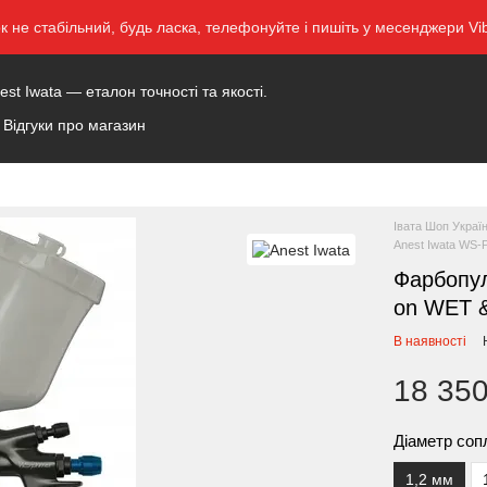
ок не стабільний, будь ласка, телефонуйте і пишіть у месенджери 
t Iwata — еталон точності та якості.
Відгуки про магазин
Івата Шоп Украї
Anest Iwata WS
Фарбопул
on WET 
В наявності
18 350
Діаметр соп
1,2 мм