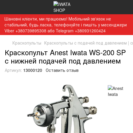
Шановні клієнти, ми працюємо! Мобільний зв'язок не
стабільний, будь ласка, телефонуйте і пишіть у месенджери
Viber +380739895308 або Telegram +380931260424
Краскопульты
Краскопульты с подачей под давлением | 
Краскопульт Anest Iwata WS-200 SP
с нижней подачей под давлением
Артикул:
13000120
Оставить отзыв